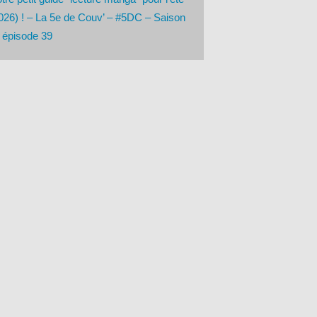
026) ! – La 5e de Couv’ – #5DC – Saison
 épisode 39