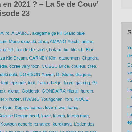
 en 2021 ? – La 5e de Couv’
isode 23
S
A Iro
,
AIDAIRO
,
akagame ga kill Grand blue
,
bum Marie okazaki
,
alma
,
AMANO Yôichi
,
anime
,
Yu
na fish
,
bande dessinée
,
batard
,
bd
,
bleach
,
Blue
de
asa Kid Dream
,
CARNBY Kim
,
casterman
,
Chandra
Co
die
,
corée very toon
,
COSSU Brice
,
couleur
,
créa
,
ve
doki doki
,
DORISON Xavier
,
Dr Stone
,
dragons
,
#5
nfant
,
episode
,
foot
,
franco-belge
,
furyo
,
gaming
,
Gi
La
ack
,
glenat
,
Goldorak
,
GONDAIRA Hitsuji
,
harem
,
– 
er x hunter
,
HWANG Youngchan
,
hxh
,
INOUE
Le
-hyun
,
Kaguya sama : love is war
,
kana
,
La
zune Dragon head
,
kaze
,
ki-oon
,
ki-oon mag
,
ép
,
Kowloon generic romance
,
kurokawa
,
L’eden des
No