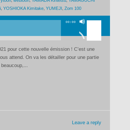
rytoon
,
webtoon
,
YAMADA Kintetsu
,
YAMAGUCHI
i
,
YOSHIOKA Kimitake
,
YUMEJI
,
Zom 100
Utilisez
00:00
les
flèches
haut/bas
21 pour cette nouvelle émission ! C’est une
pour
ous attend. On va les détailler pour une partie
augmenter
 beaucoup,...
ou
diminuer
le
volume.
Leave a reply