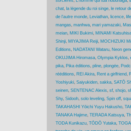
sorcieres
,
L’homme qui tua nobunaga
,
chat
,
la légende du roi singe
,
le retour 
de l'autre monde
,
Leviathan
,
licence
,
lif
mangas
,
manhwa
,
mari yamazaki
,
Mas
meian
,
MIKI Bukimi
,
MINAMI Katsuhis
Shinji
,
MIYAJIMA Reiji
,
MOCHIZUKI Mi
Editions
,
NADATANI Wataru
,
Neon gene
OKUJIMA Hiromasa
,
Olympia Kyklos
,
pika
,
Pika éditions
,
pline
,
plongée
,
Podc
rééditions
,
REI Akira
,
Rent a girlfriend
,
Yoshiyuki
,
Saiyukiden
,
sakka
,
SATÔ S
seinen
,
SENTENAC Alexis
,
sf
,
shojo
,
s
Shy
,
Sidooh
,
solo leveling
,
Spin off
,
squ
TAKAHASHI Yôichi Yuyu Hakusho
,
TA
TANAKA Hajime
,
TERADA Katsuya
,
Th
TODA Kunikazu
,
TÔDÔ Yutaka
,
TOGAS