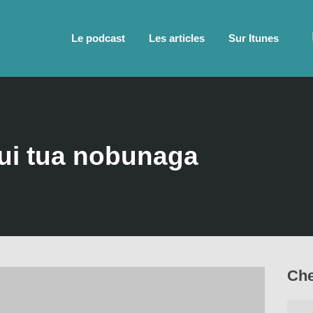
Le podcast
Les articles
Sur Itunes
ui tua nobunaga
Che