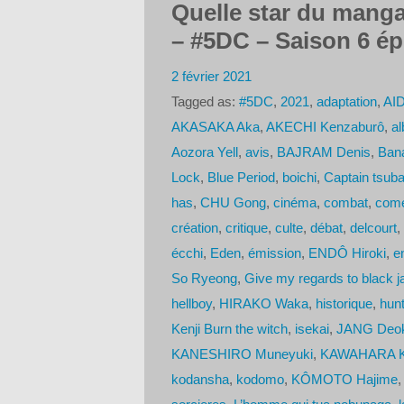
Quelle star du manga
– #5DC – Saison 6 ép
2 février 2021
Tagged as:
#5DC
,
2021
,
adaptation
,
AID
AKASAKA Aka
,
AKECHI Kenzaburô
,
al
Aozora Yell
,
avis
,
BAJRAM Denis
,
Bana
Lock
,
Blue Period
,
boichi
,
Captain tsub
has
,
CHU Gong
,
cinéma
,
combat
,
comé
création
,
critique
,
culte
,
débat
,
delcourt
,
écchi
,
Eden
,
émission
,
ENDÔ Hiroki
,
e
So Ryeong
,
Give my regards to black j
hellboy
,
HIRAKO Waka
,
historique
,
hunt
Kenji Burn the witch
,
isekai
,
JANG Deok
KANESHIRO Muneyuki
,
KAWAHARA Ka
kodansha
,
kodomo
,
KÔMOTO Hajime