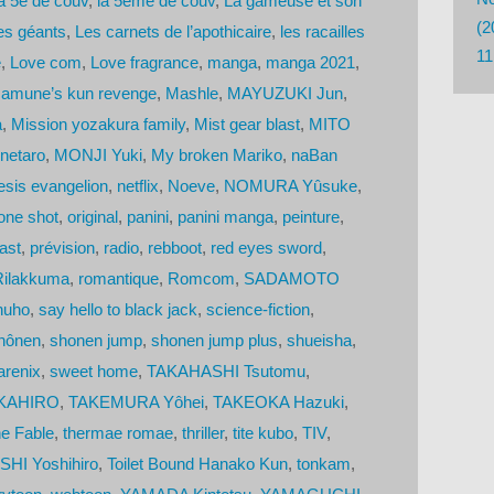
la 5e de couv
,
la 5ème de couv
,
La gameuse et son
(2
des géants
,
Les carnets de l’apothicaire
,
les racailles
11
e
,
Love com
,
Love fragrance
,
manga
,
manga 2021
,
amune’s kun revenge
,
Mashle
,
MAYUZUKI Jun
,
a
,
Mission yozakura family
,
Mist gear blast
,
MITO
netaro
,
MONJI Yuki
,
My broken Mariko
,
naBan
sis evangelion
,
netflix
,
Noeve
,
NOMURA Yûsuke
,
one shot
,
original
,
panini
,
panini manga
,
peinture
,
ast
,
prévision
,
radio
,
rebboot
,
red eyes sword
,
Rilakkuma
,
romantique
,
Romcom
,
SADAMOTO
huho
,
say hello to black jack
,
science-fiction
,
hônen
,
shonen jump
,
shonen jump plus
,
shueisha
,
arenix
,
sweet home
,
TAKAHASHI Tsutomu
,
KAHIRO
,
TAKEMURA Yôhei
,
TAKEOKA Hazuki
,
e Fable
,
thermae romae
,
thriller
,
tite kubo
,
TIV
,
HI Yoshihiro
,
Toilet Bound Hanako Kun
,
tonkam
,