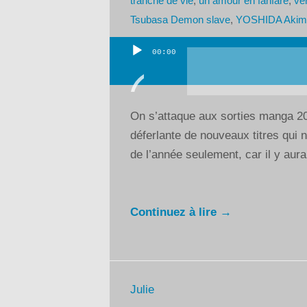
tranche de vie
,
un amour en fanfare
,
ve
Tsubasa Demon slave
,
YOSHIDA Akim
00:00
Lecteur
audio
On s’attaque aux sorties manga 20
déferlante de nouveaux titres qui n
de l’année seulement, car il y aura
Continuez à lire →
Julie