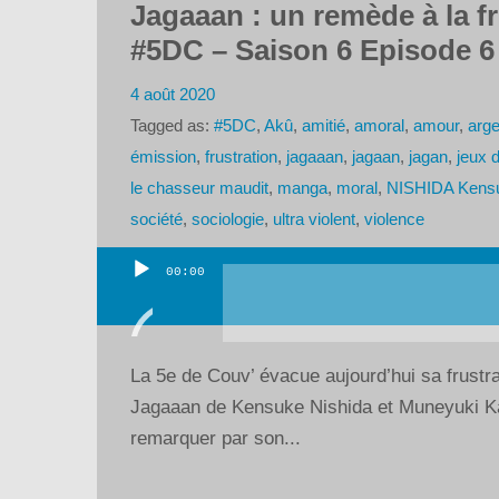
Jagaaan : un remède à la fr
#5DC – Saison 6 Episode 6
4 août 2020
Tagged as:
#5DC
,
Akû
,
amitié
,
amoral
,
amour
,
arge
émission
,
frustration
,
jagaaan
,
jagaan
,
jagan
,
jeux 
le chasseur maudit
,
manga
,
moral
,
NISHIDA Kens
société
,
sociologie
,
ultra violent
,
violence
00:00
Lecteur
audio
La 5e de Couv’ évacue aujourd’hui sa frustra
Jagaaan de Kensuke Nishida et Muneyuki Kan
remarquer par son...