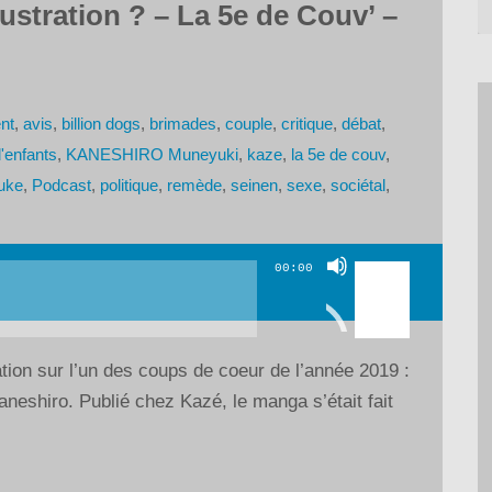
ustration ? – La 5e de Couv’ –
nt
,
avis
,
billion dogs
,
brimades
,
couple
,
critique
,
débat
,
d'enfants
,
KANESHIRO Muneyuki
,
kaze
,
la 5e de couv
,
uke
,
Podcast
,
politique
,
remède
,
seinen
,
sexe
,
sociétal
,
Utilisez
00:00
les
flèches
haut/bas
tion sur l’un des coups de coeur de l’année 2019 :
pour
eshiro. Publié chez Kazé, le manga s’était fait
augmenter
ou
diminuer