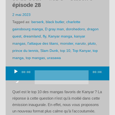
épisode 28
2 mai 2023
Tagged as:
berserk
,
black butler
,
charlotte
gainsbourg manga
,
D gray man
,
dorohedoro
,
dragon
quest
,
dreamland
,
fly
,
Kanyar manga
,
kanyar
mangas
,
l'attaque des titans
,
monster
,
naruto
,
pluto
,
prince du tennis
,
Slam Dunk
,
top 10
,
Top Kanyar
,
top
manga
,
top mangas
,
urasawa
00:00
00:00
Lecteur
audio
Quel est le top 10 des mangas favoris de Kanyar ? La
réponse à cette question n’est qu’à moitié dans cette
émission inaugurale. En effet, nous vous proposons
un nouveau format plus calme qu’à l’accoutumée.