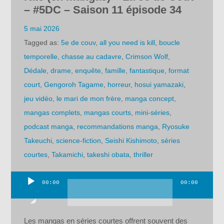
– #5DC – Saison 11 épisode 34
5 mai 2026
Tagged as:
5e de couv
,
all you need is kill
,
boucle
temporelle
,
chasse au cadavre
,
Crimson Wolf
,
Dédale
,
drame
,
enquête
,
famille
,
fantastique
,
format
court
,
Gengoroh Tagame
,
horreur
,
hosui yamazaki
,
jeu vidéo
,
le mari de mon frère
,
manga concept
,
mangas complets
,
mangas courts
,
mini-séries
,
podcast manga
,
recommandations manga
,
Ryosuke
Takeuchi
,
science-fiction
,
Seishi Kishimoto
,
séries
courtes
,
Takamichi
,
takeshi obata
,
thriller
00:00
00:00
Lecteur
audio
Les mangas en séries courtes offrent souvent des