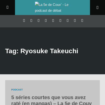
Tag: Ryosuke Takeuchi
PODCAST
5 séries courtes que vous avez
raté (en mangas) – La 5e de Couv