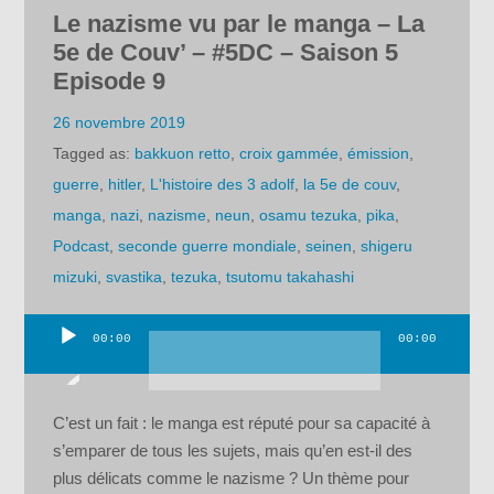
Le nazisme vu par le manga – La
5e de Couv’ – #5DC – Saison 5
Episode 9
26 novembre 2019
Tagged as:
bakkuon retto
,
croix gammée
,
émission
,
guerre
,
hitler
,
L'histoire des 3 adolf
,
la 5e de couv
,
manga
,
nazi
,
nazisme
,
neun
,
osamu tezuka
,
pika
,
Podcast
,
seconde guerre mondiale
,
seinen
,
shigeru
mizuki
,
svastika
,
tezuka
,
tsutomu takahashi
00:00
00:00
Lecteur
audio
C’est un fait : le manga est réputé pour sa capacité à
s’emparer de tous les sujets, mais qu’en est-il des
plus délicats comme le nazisme ? Un thème pour