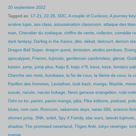
20 septembre 2022
Tagged as:
17-21
,
22-26
,
5DC
,
A couple of Cuckoos
,
A journey be
arsène lupin
,
ass class
,
assassination classroom
,
attaque des titan
man
,
Chevalier du zodiaque
,
chiffre de vente
,
collector
,
comédie r
dark fantasy
,
Darling in the franxx
,
dbs
,
débat
,
delcourt
,
demon sla
Dragon Ball Super
,
dragon quest
,
émission
,
etoiles perdues
,
Evang
apocalypse
,
Frieren
,
fujimoto
,
gentleman cambrioleur
,
glenat
,
Gold
kaisen
,
jump
,
jump plus
,
Kaiju 8
,
kaiju n°8
,
kana
,
kaze
,
kentaro yab
Cherche ses mots
,
kurokawa
,
la 5e de couv
,
la 5ème de couv
,
la 
Pavillon des hommes
,
Leviathan
,
look back
,
manga
,
Mashle
,
meia
suzuki
,
naruto
,
naruto hokage
,
Neon genesis evangelion
,
nobi nob
Oshi no ko
,
panini
,
panini manga
,
pika
,
Pika éditions
,
podcast
,
pok
blues
,
rom-com
,
Romcom
,
sakamoto days
,
satan 666
,
science-fict
shonen jump
,
SNK
,
soleil
,
Spy X Family
,
star wars
,
tatsuki fujimoto
shadow
,
The promised neverland
,
Tôgen Anki
,
tokyo revenger
,
to
mamie