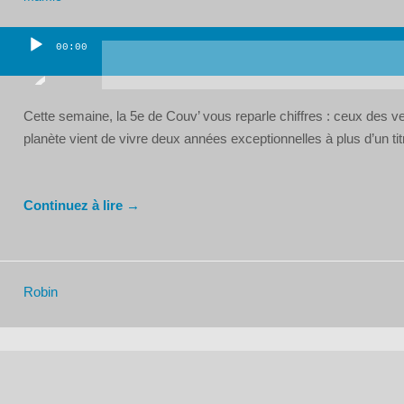
00:00
Lecteur
audio
Cette semaine, la 5e de Couv’ vous reparle chiffres : ceux des v
planète vient de vivre deux années exceptionnelles à plus d’un titr
Continuez à lire →
Robin