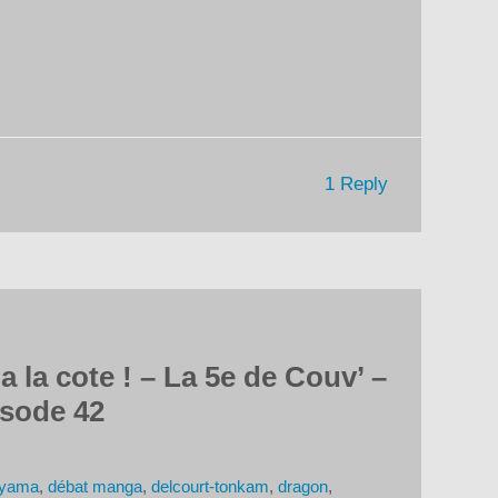
diminuer
le
volume.
1 Reply
 la cote ! – La 5e de Couv’ –
isode 42
riyama
,
débat manga
,
delcourt-tonkam
,
dragon
,