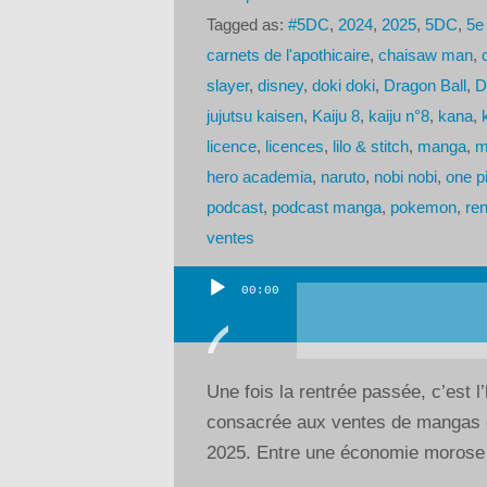
Tagged as:
#5DC
,
2024
,
2025
,
5DC
,
5e
carnets de l'apothicaire
,
chaisaw man
,
slayer
,
disney
,
doki doki
,
Dragon Ball
,
D
jujutsu kaisen
,
Kaiju 8
,
kaiju n°8
,
kana
,
licence
,
licences
,
lilo & stitch
,
manga
,
m
hero academia
,
naruto
,
nobi nobi
,
one p
podcast
,
podcast manga
,
pokemon
,
re
ventes
00:00
Lecteur
audio
Une fois la rentrée passée, c’est l
consacrée aux ventes de mangas e
2025. Entre une économie morose e