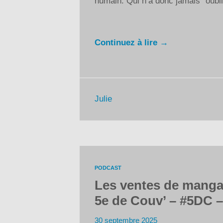
humain. Qui n’a donc jamais “oubli
Continuez à lire →
Julie
PODCAST
Les ventes de mangas
5e de Couv’ – #5DC –
30 septembre 2025