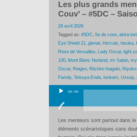
Les plus grands men
Couv’ – #5DC – Saiso
28 avril 2026
Tagged as:
#5DC
,
5e de couv
,
akira to
Eye Shield 21
,
glenat
,
Hercule
,
hisoka
,
Rose de Versailles
,
Lady Oscar
,
light 
100
,
Mont Blanc Norland
,
mr Satan
,
my
Oscar
,
Reigen
,
Riichiro Inagaki
,
Riyoko
Family
,
Tetsuya Endo
,
tonkam
,
Ussop
,
00:00
Lecteur
audio
Les menteurs sont partout dans le 
éléments scénaristiques sans doute