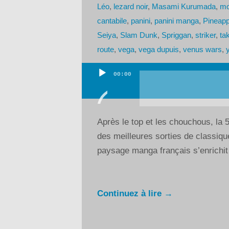
Léo
,
lezard noir
,
Masami Kurumada
,
mo
cantabile
,
panini
,
panini manga
,
Pineapp
Seiya
,
Slam Dunk
,
Spriggan
,
striker
,
ta
route
,
vega
,
vega dupuis
,
venus wars
,
00:00
Lecteur
audio
Après le top et les chouchous, la 5
des meilleures sorties de classiqu
paysage manga français s’enrichit d
Continuez à lire →