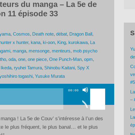
teurs du manga – La 5e de
n 11 épisode 33
S
riyama
,
Cosmos
,
Death note
,
débat
,
Dragon Ball
,
hunter x hunter
,
kana
,
ki-oon
,
King
,
kurokawa
,
La
Yu
yagami
,
manga
,
mensonge
,
menteurs
,
mob psycho
de
tho
,
oda
,
one
,
one piece
,
One Punch-Man
,
opm
,
Co
 Ikeda
,
ryuhei Tamura
,
Shinobu Kaitani
,
Spy X
ve
yoshihiro togashi
,
Yusuke Murata
#5
Utilisez
00:00
La
les
– 
flèches
Le
haut/bas
La
manga ! La 5e de Couv’ s’intéresse à l’un des
pour
ép
 le plus fréquent, le plus banal… et le plus
augmenter
No