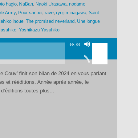
to hagio
,
NaBan
,
Naoki Urasawa
,
nodame
le Army
,
Pour sanpei
,
rave
,
ryoji minagawa
,
Saint
kehiko inoue
,
The promised neverland
,
Une longue
yasuhiko
,
Yoshikazu Yasuhiko
Utilisez
00:00
les
flèches
haut/bas
e Couv’ finit son bilan de 2024 en vous parlant
pour
es et rééditions. Année après année, le
augmenter
’éditions toutes plus...
ou
diminuer
le
volume.