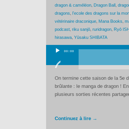
dragon & caméléon
,
Dragon Ball
,
drago
dragons
,
l'ecole des dragons sur la mo
vétérinaire draconique
,
Mana Books
,
m
podcast
,
riku sanjô
,
ruridragon
,
Ryô IS
hirasawa
,
Yûsaku SHIBATA
00:00
Lecteur
audio
On termine cette saison de la 5e d
brûlante : le manga de dragon ! En
plusieurs sorties récentes partagen
Continuez à lire →