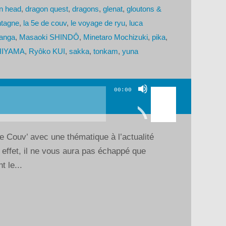
n head
,
dragon quest
,
dragons
,
glenat
,
gloutons &
ntagne
,
la 5e de couv
,
le voyage de ryu
,
luca
anga
,
Masaoki SHINDÔ
,
Minetaro Mochizuki
,
pika
,
HIYAMA
,
Ryôko KUI
,
sakka
,
tonkam
,
yuna
Utilisez
00:00
les
flèches
haut/bas
e Couv’ avec une thématique à l’actualité
pour
 effet, il ne vous aura pas échappé que
augmenter
t le...
ou
diminuer
le
volume.