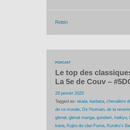
Robin
PODCAST
Le top des classique
La 5e de Couv – #5DC
28 janvier 2025
Tagged as:
akata
,
barbara
,
chevaliers 
de ce monde
,
De l'humain
,
de la reverie
glenat
,
glenat manga
,
gundam
,
haikyu
,
kana
,
Kojiro du clan Fuma
,
Kuroko's Ba