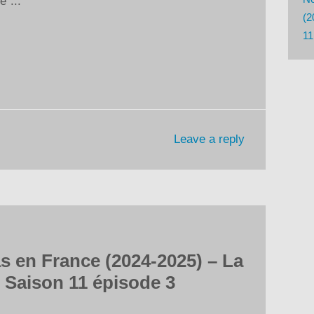
é”...
ou
(2
diminuer
11
le
volume.
Leave a reply
 en France (2024-2025) – La
 Saison 11 épisode 3