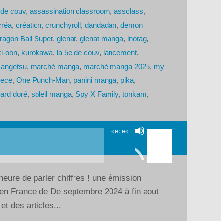
 de couv
,
assassination classroom
,
assclass
,
créa
,
création
,
crunchyroll
,
dandadan
,
demon
ragon Ball Super
,
glenat
,
glenat manga
,
inotag
,
ki-oon
,
kurokawa
,
la 5e de couv
,
lancement
,
angetsu
,
marché manga
,
marché manga 2025
,
my
iece
,
One Punch-Man
,
panini manga
,
pika
,
nard doré
,
soleil manga
,
Spy X Family
,
tonkam
,
Utilisez
00:00
les
flèches
haut/bas
’heure de parler chiffres ! une émission
pour
n France de De septembre 2024 à fin aout
augmenter
t des articles...
ou