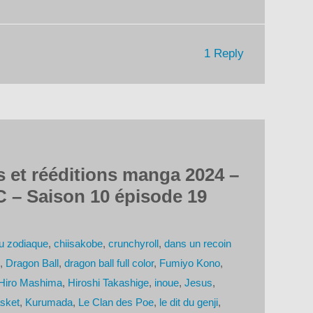
1 Reply
s et rééditions manga 2024 –
 – Saison 10 épisode 19
du zodiaque
,
chiisakobe
,
crunchyroll
,
dans un recoin
,
Dragon Ball
,
dragon ball full color
,
Fumiyo Kono
,
Hiro Mashima
,
Hiroshi Takashige
,
inoue
,
Jesus
,
sket
,
Kurumada
,
Le Clan des Poe
,
le dit du genji
,