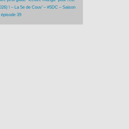
026) ! – La 5e de Couv’ – #5DC – Saison
 épisode 39