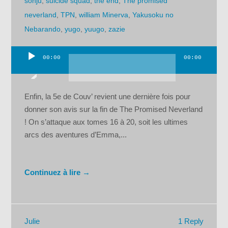
sonju
,
suicide squad
,
the end
,
The promised
neverland
,
TPN
,
william Minerva
,
Yakusoku no
Nebarando
,
yugo
,
yuugo
,
zazie
00:00
00:00
Lecteur
audio
Enfin, la 5e de Couv’ revient une dernière fois pour
donner son avis sur la fin de The Promised Neverland
! On s’attaque aux tomes 16 à 20, soit les ultimes
arcs des aventures d’Emma,...
Continuez à lire →
1 Reply
Julie