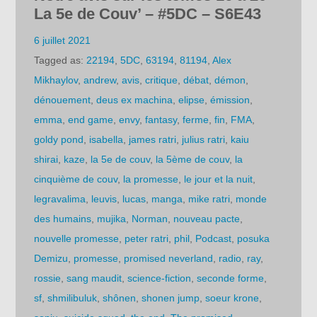
La 5e de Couv’ – #5DC – S6E43
6 juillet 2021
Tagged as:
22194
,
5DC
,
63194
,
81194
,
Alex
Mikhaylov
,
andrew
,
avis
,
critique
,
débat
,
démon
,
dénouement
,
deus ex machina
,
elipse
,
émission
,
emma
,
end game
,
envy
,
fantasy
,
ferme
,
fin
,
FMA
,
goldy pond
,
isabella
,
james ratri
,
julius ratri
,
kaiu
shirai
,
kaze
,
la 5e de couv
,
la 5ème de couv
,
la
cinquième de couv
,
la promesse
,
le jour et la nuit
,
legravalima
,
leuvis
,
lucas
,
manga
,
mike ratri
,
monde
des humains
,
mujika
,
Norman
,
nouveau pacte
,
nouvelle promesse
,
peter ratri
,
phil
,
Podcast
,
posuka
Demizu
,
promesse
,
promised neverland
,
radio
,
ray
,
rossie
,
sang maudit
,
science-fiction
,
seconde forme
,
sf
,
shmilibuluk
,
shônen
,
shonen jump
,
soeur krone
,