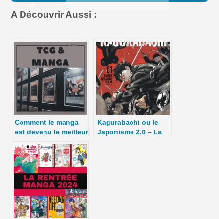
A Découvrir Aussi :
Comment le manga
Kagurabachi ou le
est devenu le meilleur
Japonisme 2.0 – La
vendeur de TCG ? –
Chronique Hebdo –
La 5e de Couv’ –
C8 – 2025
#5DC – Saison 11
épisode 42