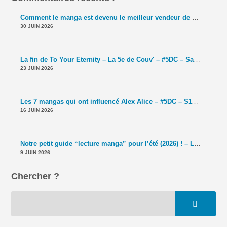
Comment le manga est devenu le meilleur vendeur de TCG ? – La 5e de Couv' – #5DC – Saison 11 épisode 42
30 JUIN 2026
La fin de To Your Eternity – La 5e de Couv' – #5DC – Saison 11 épisode 41
23 JUIN 2026
Les 7 mangas qui ont influencé Alex Alice – #5DC – S11E40
-
Le T
16 JUIN 2026
Notre petit guide “lecture manga” pour l’été (2026) ! – La 5e de Couv' – #5DC – Saison 11 épisode 39
9 JUIN 2026
Chercher ?