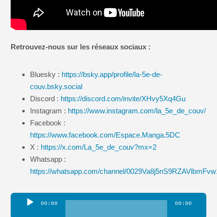
Retrouvez-nous sur les réseaux sociaux :
Bluesky :
https://bsky.app/profile/la-5e-de-
couv.bsky.social
Discord :
https://discord.com/invite/XHvy5Xq4Gu
Instagram :
https://www.instagram.com/la_5e_de_couv/
Facebook :
https://www.facebook.com/Espace.Manga.5DC
X :
https://x.com/La_5e_de_couv?mx=2
Whatsapp :
https://whatsapp.com/channel/0029Va8j5nS9RZAVlbmFv
Lecteur
00:00
00:00
audio