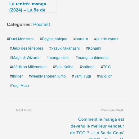
La rentrée manga
(2024) – La 5e de
Couv’ – #5DC –
Saison 10 épisode 2
Categories:
Podcast
#
Duel Monsters
#
Égypte antique
#
horreur
#
jeu de cartes
#
Jeux des ténèbres
#
kazuki takahashi
#
Konami
#
Magic & Wizards
#
manga culte
#
manga patrimonial
#
réédition Millennium
#
Seto Kaiba
#
shônen
#
TCG
#
thriller
#
weekly shonen jump
#
Yami Yugi
#
yu gi oh
#
Yugi Muto
Next Post
Previous Post
Comment le manga est
→
devenu le meilleur vendeur
de TCG ? – La 5e de Couv’