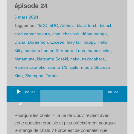
épisode 24
5 mars 2024
Tagged as:
#5DC
,
5DC
,
Artémis
,
black torch
,
bleach
,
card captor sakura
,
chat
,
chat-bus
,
débat manga
,
Diana
,
Doraemon
,
Exceed
,
fairy tail
,
happy
,
Hello
Kitty
,
hunter x hunter
,
Kerobero
,
Luna
,
manekineko
,
Matamune
,
Natsume Soseki
,
neko
,
nekogahara
,
Ramen akaneko
,
ranma 1/2
,
sailor moon
,
Shaman
King
,
Shampoo
,
Torata
00:00
00:00
Lecteur
audio
Pourquoi les chats ? La 5e de Couv’ revient avec
cette question cruciale et plus précisément pourquoi
le manga de chats ? Force est de constater que