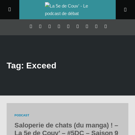
Tag: Exceed
PODCAST
Saloperie de chats (du manga) ! –
La 5e de Couv’ – #5DC – Saison 9