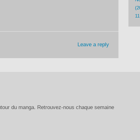
le
(2
volume.
11
Leave a reply
autour du manga. Retrouvez-nous chaque semaine