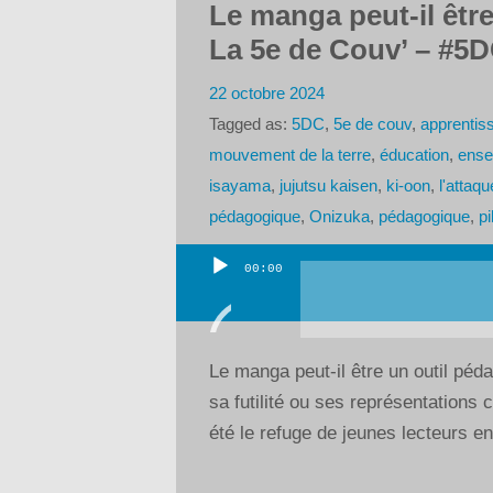
Le manga peut-il êtr
La 5e de Couv’ – #5D
22 octobre 2024
Tagged as:
5DC
,
5e de couv
,
apprentis
mouvement de la terre
,
éducation
,
ense
isayama
,
jujutsu kaisen
,
ki-oon
,
l'attaqu
pédagogique
,
Onizuka
,
pédagogique
,
p
00:00
Lecteur
audio
Le manga peut-il être un outil pé
sa futilité ou ses représentations
été le refuge de jeunes lecteurs en