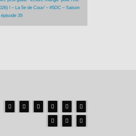
026) ! – La 5e de Couv’ – #5DC – Saison
 épisode 39