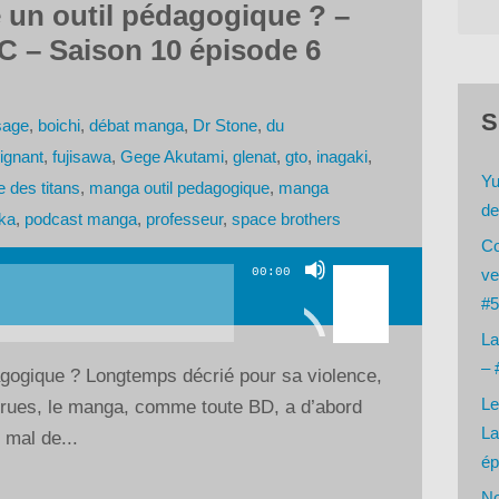
e un outil pédagogique ? –
C – Saison 10 épisode 6
S
sage
,
boichi
,
débat manga
,
Dr Stone
,
du
ignant
,
fujisawa
,
Gege Akutami
,
glenat
,
gto
,
inagaki
,
Yu
e des titans
,
manga outil pedagogique
,
manga
de
ika
,
podcast manga
,
professeur
,
space brothers
Co
Utilisez
00:00
ve
les
#5
flèches
La
haut/bas
– 
dagogique ? Longtemps décrié pour sa violence,
pour
Le
 crues, le manga, comme toute BD, a d’abord
augmenter
La
 mal de...
ou
ép
diminuer
No