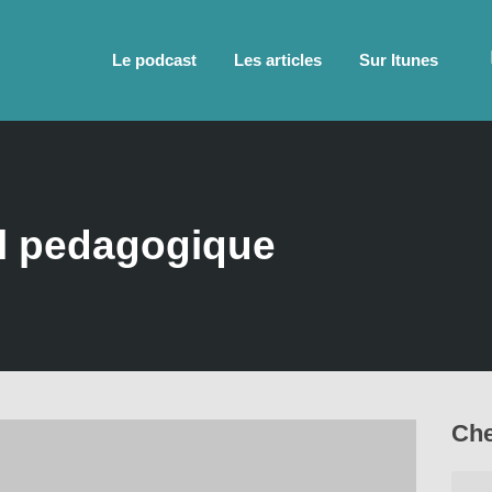
Le podcast
Les articles
Sur Itunes
il pedagogique
Che