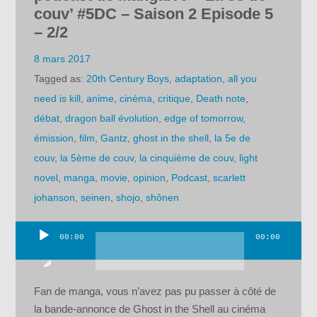
couv’ #5DC – Saison 2 Episode 5
– 2/2
8 mars 2017
Tagged as:
20th Century Boys
,
adaptation
,
all you
need is kill
,
anime
,
cinéma
,
critique
,
Death note
,
débat
,
dragon ball évolution
,
edge of tomorrow
,
émission
,
film
,
Gantz
,
ghost in the shell
,
la 5e de
couv
,
la 5ème de couv
,
la cinquième de couv
,
light
novel
,
manga
,
movie
,
opinion
,
Podcast
,
scarlett
johanson
,
seinen
,
shojo
,
shônen
00:00
00:00
Lecteur
audio
Fan de manga, vous n’avez pas pu passer à côté de
la bande-annonce de Ghost in the Shell au cinéma