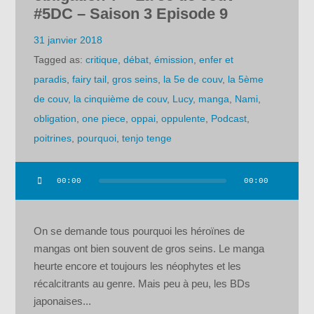
#5DC – Saison 3 Episode 9
31 janvier 2018
Tagged as:
critique
,
débat
,
émission
,
enfer et
paradis
,
fairy tail
,
gros seins
,
la 5e de couv
,
la 5ème
de couv
,
la cinquième de couv
,
Lucy
,
manga
,
Nami
,
obligation
,
one piece
,
oppai
,
oppulente
,
Podcast
,
poitrines
,
pourquoi
,
tenjo tenge
00:00
00:00
Lecteur
audio
On se demande tous pourquoi les héroïnes de
mangas ont bien souvent de gros seins. Le manga
heurte encore et toujours les néophytes et les
récalcitrants au genre. Mais peu à peu, les BDs
japonaises...