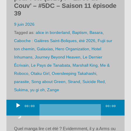
Couv’ – #5DC – Saison 11 épisode
39
9 juin 2026
Tagged as:
alice in borderland
,
Baptism
,
Basara
,
Caboche : Galères Saint-Boliques
,
été 2026
,
Fujii sur
ton chemin
,
Galaxias
,
Hero Organization
,
Hotel
Inhumans
,
Journey Beyond Heaven
,
Le Dernier
Écrivain
,
Le Pays de Tanabata
,
Marshall King
,
Me &
Roboco
,
Otaku Girl
,
Oversleeping Takahashi
,
parasite
,
Song about Green
,
Strand
,
Suicide Red
,
Sukima
,
yu gi oh
,
Zange
00:00
00:00
Lecteur
audio
Quel manga lire cet été ? Evidemment, il y a Arms ou