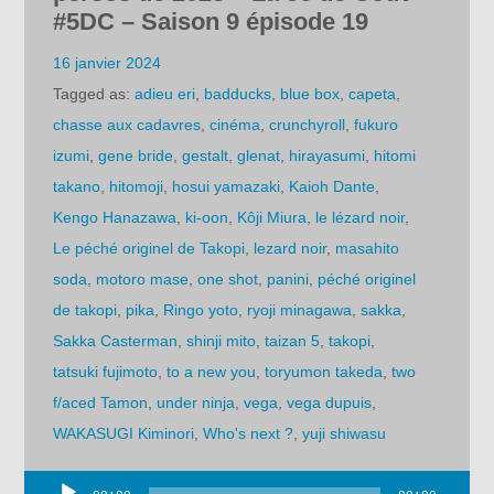
#5DC – Saison 9 épisode 19
16 janvier 2024
Tagged as:
adieu eri
,
badducks
,
blue box
,
capeta
,
chasse aux cadavres
,
cinéma
,
crunchyroll
,
fukuro
izumi
,
gene bride
,
gestalt
,
glenat
,
hirayasumi
,
hitomi
takano
,
hitomoji
,
hosui yamazaki
,
Kaioh Dante
,
Kengo Hanazawa
,
ki-oon
,
Kôji Miura
,
le lézard noir
,
Le péché originel de Takopi
,
lezard noir
,
masahito
soda
,
motoro mase
,
one shot
,
panini
,
péché originel
de takopi
,
pika
,
Ringo yoto
,
ryoji minagawa
,
sakka
,
Sakka Casterman
,
shinji mito
,
taizan 5
,
takopi
,
tatsuki fujimoto
,
to a new you
,
toryumon takeda
,
two
f/aced Tamon
,
under ninja
,
vega
,
vega dupuis
,
WAKASUGI Kiminori
,
Who's next ?
,
yuji shiwasu