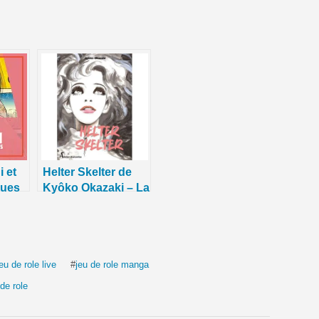
haut/bas
pour
augmenter
ou
diminuer
le
volume.
 et
Helter Skelter de
ques
Kyôko Okazaki – La
 – La
Chronique Hebdo –
 #5DC
C7 – 2024
isode
jeu de role live
#
jeu de role manga
de role