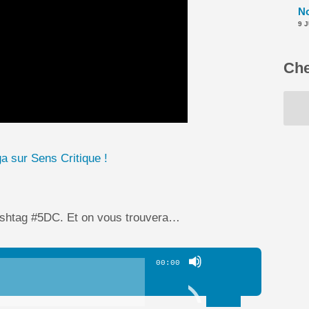
9 
Che
a sur Sens Critique !
hashtag #5DC. Et on vous trouvera…
Utilisez
00:00
les
flèches