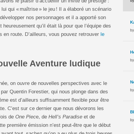
ons le plaisir d’accueillir un invité de prestige :
by
 lui qui « maîtrise » le jeu ! Il a élaboré un scénario
développer nos personnages et il a apporté son
t heureusement qu’il était là pour que l’équipe des
by
s en route. D’ailleurs, vous pouvez retrouver
le
by
ouvelle Aventure ludique
nnée, on ouvre de nouvelles perspectives avec le
by
é par Quentin Forestier, qui nous plonge dans des
me est d’ailleurs suffisamment flexible pour être
e. C’est sur ce dernier que nous dévorons les
 fois de
One Piec
e, de
Hell’s Paradise
et de
by
te première émission n’est peut-être que le début
avant tout, sachez qu’on a eu plus de trois heures