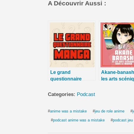
A Découvrir Aussi :
Le grand
Akane-banashi
questionnaire
les arts scéni
manga de La 5e de
dans le manga
Couv’ – #5DC –
5e de Couv’ –
Categories:
Podcast
Saison 9 épisode
– Saison 9 ép
39
6
#
anime was a mistake
#
jeu de role anime
#
#
podcast anime was a mistake
#
podcast jeu 