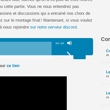
eu cette partie. Vous ne nous entendrez pas
flexions et discussions qui a entrainé nos choix de
z sur le montage final ! Maintenant, si vous voulez
 à nous rejoindre
sur notre serveur discord.
Com
Utilisez
00:00
les
flèches
30
haut/bas
 sur
ce lien
pour
augmenter
23
ou
diminuer
le
16
volume.