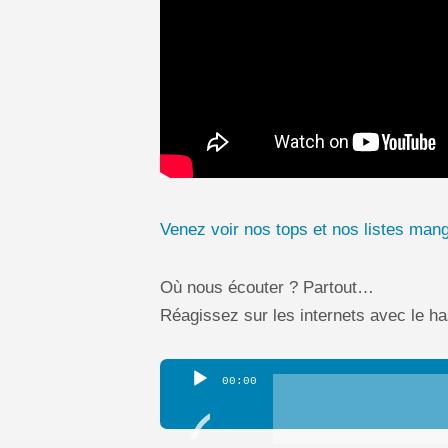
Venez voir nos tops et nos listes mang
Où nous écouter ? Partout…
Réagissez sur les internets avec le 
Lecteur
00:00
audio