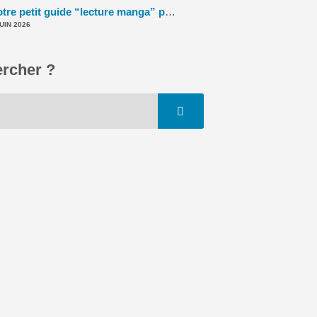
Notre petit guide “lecture manga” pour l’été (2026) ! – La 5e de Couv' – #5DC – Saison 11 épisode 39
JUIN 2026
rcher ?