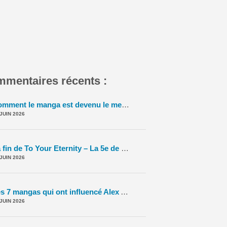
mentaires récents :
Comment le manga est devenu le meilleur vendeur de TCG ? – La 5e de Couv' – #5DC – Saison 11 épisode 42
 JUIN 2026
La fin de To Your Eternity – La 5e de Couv' – #5DC – Saison 11 épisode 41
 JUIN 2026
Les 7 mangas qui ont influencé Alex Alice – #5DC – S11E40
-
Le To
 JUIN 2026