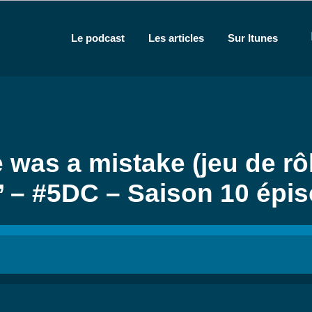
Le podcast
Les articles
Sur Itunes
 was a mistake (jeu de r
’ – #5DC – Saison 10 épi