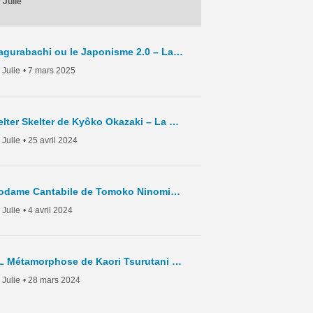
 Julie
Kagurabachi ou le Japonisme 2.0 – La Chronique Hebdo – C8 – 2025
 Julie
• 7 mars 2025
Helter Skelter de Kyôko Okazaki – La Chronique Hebdo – C7 – 2024
 Julie
• 25 avril 2024
Nodame Cantabile de Tomoko Ninomiya – La Chronique Hebdo – C6 – 2024
 Julie
• 4 avril 2024
BL Métamorphose de Kaori Tsurutani – La Chronique Hebdo – C5- 2024
 Julie
• 28 mars 2024