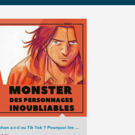
augmenter
ou
diminuer
le
volume.
Johan a-t-il vu Tik Tok ? Pourquoi lire Monster en 2025 ? – La Chronique – C9 – 2025