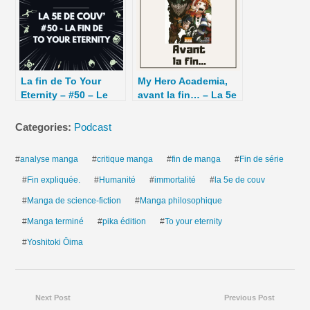
La fin de To Your
My Hero Academia,
Eternity – #50 – Le
avant la fin… – La 5e
supplément de La 5e
de Couv’ – #5DC –
de Couv’
Saison 10 épisode 37
Categories:
Podcast
#
analyse manga
#
critique manga
#
fin de manga
#
Fin de série
#
Fin expliquée.
#
Humanité
#
immortalité
#
la 5e de couv
#
Manga de science-fiction
#
Manga philosophique
#
Manga terminé
#
pika édition
#
To your eternity
#
Yoshitoki Ōima
Next Post
Previous Post