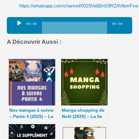
https://whatsapp.com/channel/0029Va8j5nS9RZAVlbmFv
Lecteur
00:00
00:00
audio
A Découvrir Aussi :
Nos mangas à suivre
Manga-shopping de
– Partie 4 (2025) – La
Noël (2025) – La 5e
5e de Couv – #5DC –
de Couv’ – #5DC –
Saison 10 épisode 30
Saison 11 épisode 13