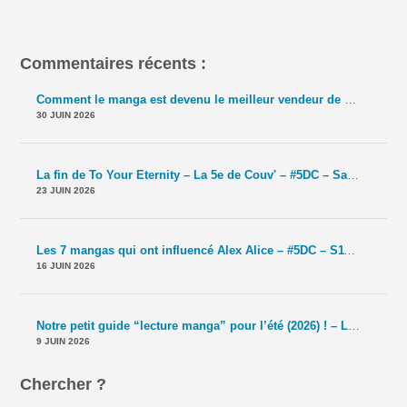
Commentaires récents :
Comment le manga est devenu le meilleur vendeur de TCG ? – La 5e de Couv' – #5DC – Saison 11 épisode 42
30 JUIN 2026
La fin de To Your Eternity – La 5e de Couv' – #5DC – Saison 11 épisode 41
23 JUIN 2026
Les 7 mangas qui ont influencé Alex Alice – #5DC – S11E40
-
Le T
16 JUIN 2026
Notre petit guide “lecture manga” pour l’été (2026) ! – La 5e de Couv' – #5DC – Saison 11 épisode 39
9 JUIN 2026
Chercher ?