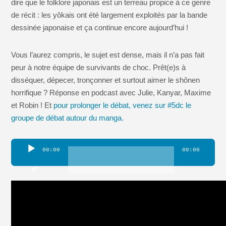
dire que le folklore japonais est un terreau propice à ce genre
de récit : les yôkais ont été largement exploités par la bande
dessinée japonaise et ça continue encore aujourd’hui !
Vous l’aurez compris, le sujet est dense, mais il n’a pas fait
peur à notre équipe de survivants de choc. Prêt(e)s à
disséquer, dépecer, tronçonner et surtout aimer le shônen
horrifique ? Réponse en podcast avec Julie, Kanyar, Maxime
et Robin ! Et
pour prolonger le débat, venez sur #5dc le
groupe de débat autour du manga.
Lecteur
00:00
00:00
audio