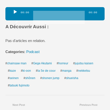
Lecteur
00:00
00:00
audio
A Découvrir Aussi :
Pas d'articles en relation.
Categories:
Podcast
#
chainsaw man
#
Gege Akutami
#
horreur
#
jujutsu kaisen
#
kaze
#
ki-oon
#
la 5e de couv
#
manga
#
nekketsu
#
seinen
#
shônen
#
shonen jump
#
shueisha
#
tatsuki fujimoto
Next Post
Previous Post