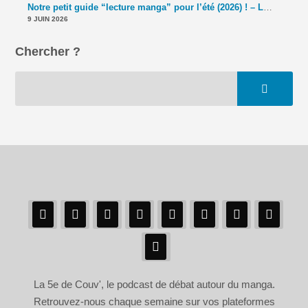
Notre petit guide “lecture manga” pour l’été (2026) ! – La 5e de Couv' – #5DC – Saison 11 épisode 39
9 JUIN 2026
Chercher ?
La 5e de Couv', le podcast de débat autour du manga.
Retrouvez-nous chaque semaine sur vos plateformes