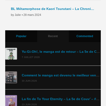
BL Métamorphose de Kaori Tsurutani – La Chronique Hebdo – C5- 2024
by Julie
• 28 mars 2024
Popular
Recent
Commented
Yu-Gi-Oh!, le manga est de retour – La 5e de Couv’ – #5DC – Saison 11 épisode 43
7 JUILLET 2026
Comment le manga est devenu le meilleur vendeur de TCG ? – La 5e de Couv’ – #5DC – Saison 11 épisode 42
30 JUIN 2026
La fin de To Your Eternity – La 5e de Couv’ – #5DC – Saison 11 épisode 41
23 JUIN 2026