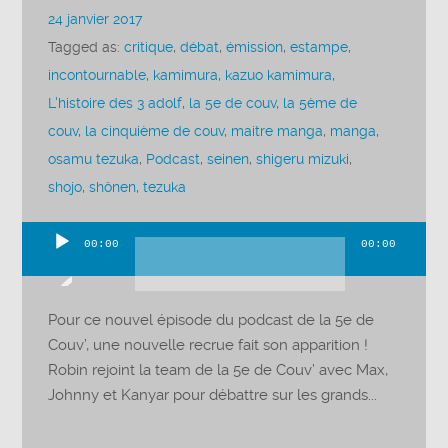
24 janvier 2017
Tagged as:
critique
,
débat
,
émission
,
estampe
,
incontournable
,
kamimura
,
kazuo kamimura
,
L'histoire des 3 adolf
,
la 5e de couv
,
la 5ème de
couv
,
la cinquième de couv
,
maitre manga
,
manga
,
osamu tezuka
,
Podcast
,
seinen
,
shigeru mizuki
,
shojo
,
shônen
,
tezuka
00:00
00:00
Lecteur
audio
Pour ce nouvel épisode du podcast de la 5e de
Couv’, une nouvelle recrue fait son apparition !
Robin rejoint la team de la 5e de Couv’ avec Max,
Johnny et Kanyar pour débattre sur les grands...