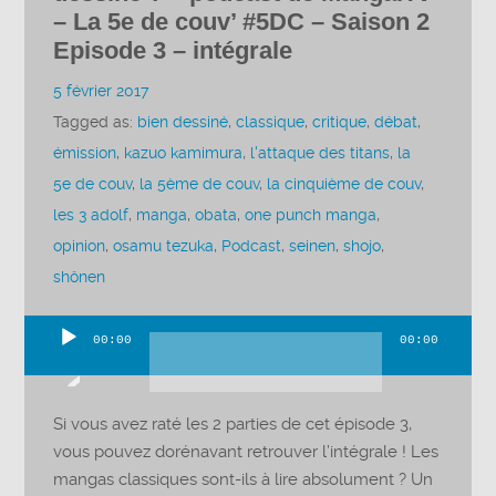
– La 5e de couv’ #5DC – Saison 2
Episode 3 – intégrale
5 février 2017
Tagged as:
bien dessiné
,
classique
,
critique
,
débat
,
émission
,
kazuo kamimura
,
l'attaque des titans
,
la
5e de couv
,
la 5ème de couv
,
la cinquième de couv
,
les 3 adolf
,
manga
,
obata
,
one punch manga
,
opinion
,
osamu tezuka
,
Podcast
,
seinen
,
shojo
,
shônen
00:00
00:00
Lecteur
audio
Si vous avez raté les 2 parties de cet épisode 3,
vous pouvez dorénavant retrouver l’intégrale ! Les
mangas classiques sont-ils à lire absolument ? Un