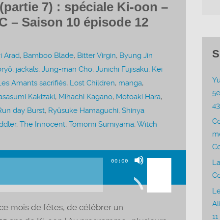
artie 7) : spéciale Ki-oon –
C – Saison 10 épisode 12
S
i Arad
,
Bamboo Blade
,
Bitter Virgin
,
Byung Jin
oryô
,
jackals
,
Jung-man Cho
,
Junichi Fujisaku
,
Kei
Yu
Les Amants sacrifiés
,
Lost Children
,
manga
,
5e
sasumi Kakizaki
,
Mihachi Kagano
,
Motoaki Hara
,
4
Run day Burst
,
Ryûsuke Hamaguchi
,
Shinya
C
ddler
,
The Innocent
,
Tomomi Sumiyama
,
Witch
me
Co
Utilisez
00:00
La
les
Co
flèches
Le
haut/bas
Al
ce mois de fêtes, de célébrer un
pour
11