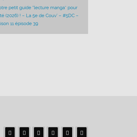
tre petit guide “lecture manga” pour
été (2026) ! – La 5e de Couv’ – #5DC –
ison 11 épisode 39