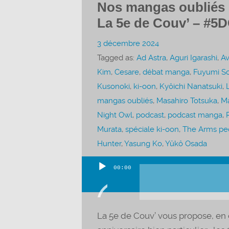
Nos mangas oubliés (p
La 5e de Couv’ – #5D
3 décembre 2024
Tagged as:
Ad Astra
,
Aguri Igarashi
,
Av
Kim
,
Cesare
,
débat manga
,
Fuyumi S
Kusonoki
,
ki-oon
,
Kyôichi Nanatsuki
,
mangas oubliés
,
Masahiro Totsuka
,
Ma
Night Owl
,
podcast
,
podcast manga
,
Murata
,
spéciale ki-oon
,
The Arms pe
Hunter
,
Yasung Ko
,
Yûkô Osada
00:00
Lecteur
audio
La 5e de Couv’ vous propose, en 