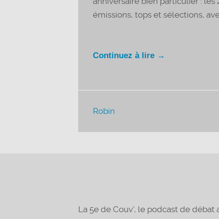
anniversaire bien particulier : le
émissions, tops et sélections, ave
Continuez à lire →
Robin
La 5e de Couv', le podcast de déba