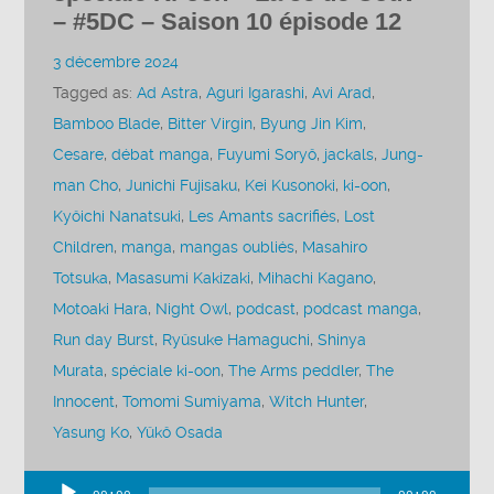
– #5DC – Saison 10 épisode 12
3 décembre 2024
Tagged as:
Ad Astra
,
Aguri Igarashi
,
Avi Arad
,
Bamboo Blade
,
Bitter Virgin
,
Byung Jin Kim
,
Cesare
,
débat manga
,
Fuyumi Soryô
,
jackals
,
Jung-
man Cho
,
Junichi Fujisaku
,
Kei Kusonoki
,
ki-oon
,
Kyôichi Nanatsuki
,
Les Amants sacrifiés
,
Lost
Children
,
manga
,
mangas oubliés
,
Masahiro
Totsuka
,
Masasumi Kakizaki
,
Mihachi Kagano
,
Motoaki Hara
,
Night Owl
,
podcast
,
podcast manga
,
Run day Burst
,
Ryûsuke Hamaguchi
,
Shinya
Murata
,
spéciale ki-oon
,
The Arms peddler
,
The
Innocent
,
Tomomi Sumiyama
,
Witch Hunter
,
Yasung Ko
,
Yûkô Osada