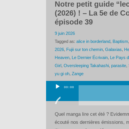
Notre petit guide “le
(2026) ! – La 5e de C
épisode 39
9 juin 2026
Tagged as:
alice in borderland
,
Baptism
2026
,
Fujii sur ton chemin
,
Galaxias
,
He
Heaven
,
Le Dernier Écrivain
,
Le Pays d
Girl
,
Oversleeping Takahashi
,
parasite
,
yu gi oh
,
Zange
00:00
Lecteur
audio
Quel manga lire cet été ? Evidemm
écouté nos dernières émissions, m