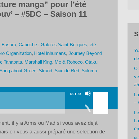
cture manga” pour l’été
ouv’ – #5DC – Saison 11
S
,
Basara
,
Caboche : Galères Saint-Boliques
,
été
Yu
ro Organization
,
Hotel Inhumans
,
Journey Beyond
de
e Tanabata
,
Marshall King
,
Me & Roboco
,
Otaku
Co
Song about Green
,
Strand
,
Suicide Red
,
Sukima
,
ve
#5
Utilisez
La
00:00
les
– 
flèches
Le
haut/bas
La
ent, il y a Arms ou Mad si vous avez déjà
pour
ép
ais on vous a aussi préparé une selection de
augmenter
No