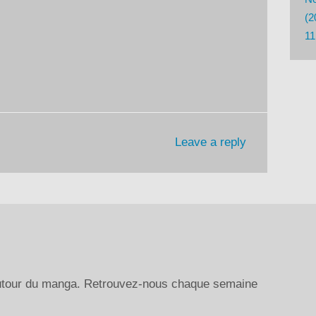
ou
(2
diminuer
11
le
volume.
Leave a reply
autour du manga. Retrouvez-nous chaque semaine