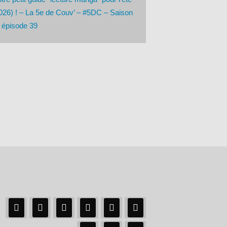
026) ! – La 5e de Couv’ – #5DC – Saison
 épisode 39