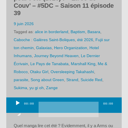
Couv’ – #5DC – Saison 11 épisode
39
9 juin 2026
Tagged as:
alice in borderland
,
Baptism
,
Basara
,
Caboche : Galères Saint-Boliques
,
été 2026
,
Fujii sur
ton chemin
,
Galaxias
,
Hero Organization
,
Hotel
Inhumans
,
Journey Beyond Heaven
,
Le Dernier
Écrivain
,
Le Pays de Tanabata
,
Marshall King
,
Me &
Roboco
,
Otaku Girl
,
Oversleeping Takahashi
,
parasite
,
Song about Green
,
Strand
,
Suicide Red
,
Sukima
,
yu gi oh
,
Zange
00:00
00:00
Lecteur
audio
Quel manga lire cet été ? Evidemment, il y a Arms ou