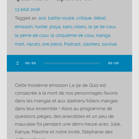
13 août 2018
Tagged as:
ace
,
battle royale
,
critique
,
débat
,
émission
,
hunter
,
jiraya
,
kaito
,
killers
,
la 5e de couv
,
la 5ème de couv
,
la cinquième de couv
,
manga
,
mort
,
naruto
,
one piece
,
Podcast
,
slashers
,
survival
00:00
00:00
Lecteur
audio
Cette troisième émission La 5e de Quiz est
consacrée à la mort de nos personnages favoris
dans les mangas et aux slashers/killers mangas
dans leur ensemble ! Alors au programme de
questions pièges, des anecdotes et un peu de
mauvaise foi pendant une demi-heure avec Julie,
Kanyar, Maxime et notre invité, Stéphanie des