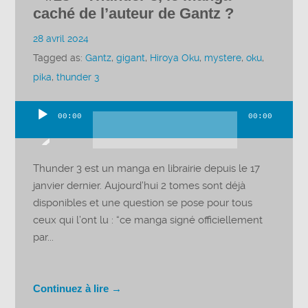
caché de l’auteur de Gantz ?
28 avril 2024
Tagged as:
Gantz
,
gigant
,
Hiroya Oku
,
mystere
,
oku
,
pika
,
thunder 3
00:00
00:00
Lecteur
audio
Thunder 3 est un manga en librairie depuis le 17
janvier dernier. Aujourd’hui 2 tomes sont déjà
disponibles et une question se pose pour tous
ceux qui l’ont lu : “ce manga signé officiellement
par...
Continuez à lire →