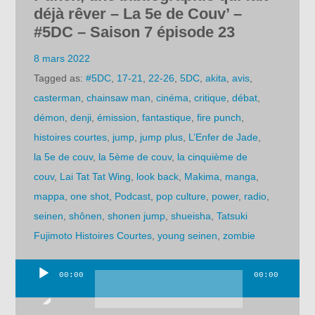
déjà rêver – La 5e de Couv’ –
#5DC – Saison 7 épisode 23
8 mars 2022
Tagged as:
#5DC
,
17-21
,
22-26
,
5DC
,
akita
,
avis
,
casterman
,
chainsaw man
,
cinéma
,
critique
,
débat
,
démon
,
denji
,
émission
,
fantastique
,
fire punch
,
histoires courtes
,
jump
,
jump plus
,
L’Enfer de Jade
,
la 5e de couv
,
la 5ème de couv
,
la cinquième de
couv
,
Lai Tat Tat Wing
,
look back
,
Makima
,
manga
,
mappa
,
one shot
,
Podcast
,
pop culture
,
power
,
radio
,
seinen
,
shônen
,
shonen jump
,
shueisha
,
Tatsuki
Fujimoto Histoires Courtes
,
young seinen
,
zombie
00:00
00:00
Lecteur
audio