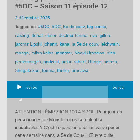
#5DC – Saison 11 épisode 12
2 décembre 2025
Tagged as:
#5DC
,
5DC
,
5e de couv
,
big comic
,
casting
,
débat
,
dieter
,
docteur tenma
,
eva
,
gillen
,
jaromir Lipski
,
johann
,
kana
,
la 5e de couv
,
leichwein
,
manga
,
milan kolas
,
monster
,
Naoki Urasawa
,
nina
,
personnages
,
podcast
,
polar
,
robert
,
Runge
,
seinen
,
Shogakukan
,
tenma
,
thriller
,
urasawa
00:00
00:00
Lecteur
audio
ATTENTION : ÉMISSION 100% SPOIL Pourquoi les
personnages de Monster nous semblent si
inoubliables ? C’est la question que l’on va se poser
cette semaine dans la 5e de Couv’ ! Œuvre culte