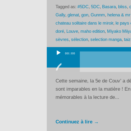
Tagged as:
#5DC
,
5DC
,
Basara
,
bliss
,
c
Gally
,
glenat
,
gon
,
Gunnm
,
helena & mr
chateau solitaire dans le miroir
,
le pays 
doré
,
Louve
,
maho edition
,
Miyako Miiy
sèvres
,
sélection
,
selection manga
,
tai
00:00
Lecteur
audio
Cette semaine, la 5e de Couv’ a d
sont imparables en la matière ! En
mémorables à la lecture de...
Continuez à lire →