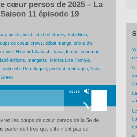
 cœur persos de 2025 – La
Saison 11 épisode 19
S
oom
,
boichi
,
boichi sf short stories
,
Bota Bota
,
oups de coeur
,
crows
,
débat manga
,
erio & the
Yu
mr wolf
,
Hiroshi Takahashi
,
kana
,
ki-oon
,
kuorimori
,
de
ahô éditions
,
mangetsu
,
Marina Lisa Komiya
,
Co
i
,
nobi nobi
,
Paru Itagaki
,
podcast
,
ruridragon
,
Saka
ve
t Green
#5
Utilisez
00:00
La
les
– 
flèches
Le
haut/bas
La
uvrez les coups de cœur persos de la 5e de
pour
ép
s parler de titres qui, s’ils n’ont pas su
augmenter
No