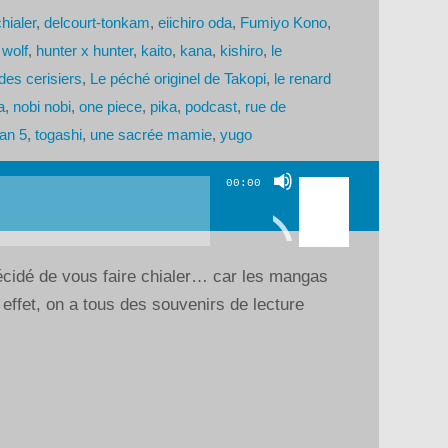
hialer
,
delcourt-tonkam
,
eiichiro oda
,
Fumiyo Kono
,
 wolf
,
hunter x hunter
,
kaito
,
kana
,
kishiro
,
le
des cerisiers
,
Le péché originel de Takopi
,
le renard
a
,
nobi nobi
,
one piece
,
pika
,
podcast
,
rue de
zan 5
,
togashi
,
une sacrée mamie
,
yugo
Utilisez
00:00
les
flèches
haut/bas
écidé de vous faire chialer… car les mangas
pour
 effet, on a tous des souvenirs de lecture
augmenter
ou
diminuer
le
volume.