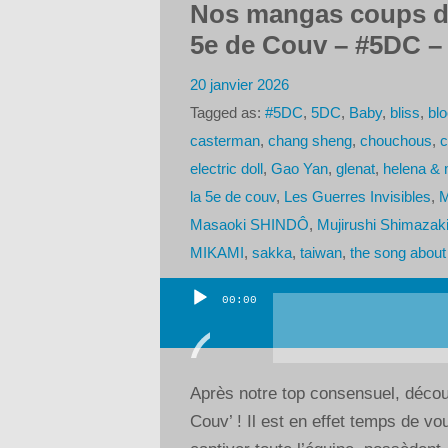
Nos mangas coups de
5e de Couv – #5DC – 
20 janvier 2026
Tagged as:
#5DC
,
5DC
,
Baby
,
bliss
,
bl
casterman
,
chang sheng
,
chouchous
,
c
electric doll
,
Gao Yan
,
glenat
,
helena & 
la 5e de couv
,
Les Guerres Invisibles
,
M
Masaoki SHINDÔ
,
Mujirushi Shimazak
MIKAMI
,
sakka
,
taiwan
,
the song abou
00:00
Lecteur
audio
Après notre top consensuel, déco
Couv’ ! Il est en effet temps de vou