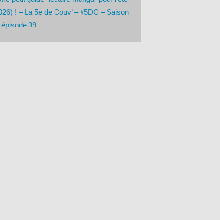
026) ! – La 5e de Couv’ – #5DC – Saison
 épisode 39