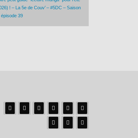
026) ! – La 5e de Couv’ – #5DC – Saison
 épisode 39