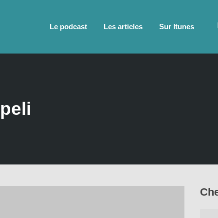
Le podcast
Les articles
Sur Itunes
peli
Che