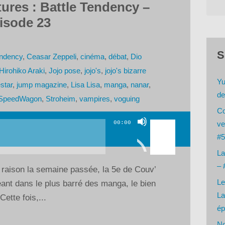
tures : Battle Tendency –
isode 23
S
endency
,
Ceasar Zeppeli
,
cinéma
,
débat
,
Dio
Hirohiko Araki
,
Jojo pose
,
jojo's
,
jojo's bizarre
Yu
star
,
jump magazine
,
Lisa Lisa
,
manga
,
nanar
,
de
SpeedWagon
,
Stroheim
,
vampires
,
voguing
Co
Utilisez
00:00
ve
les
#5
flèches
La
haut/bas
– 
e raison la semaine passée, la 5e de Couv’
pour
Le
ant dans le plus barré des manga, le bien
augmenter
La
ette fois,...
ou
ép
diminuer
No