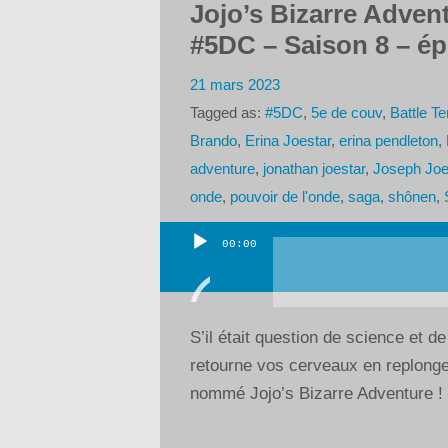
Jojo’s Bizarre Adven
#5DC – Saison 8 – ép
21 mars 2023
Tagged as:
#5DC
,
5e de couv
,
Battle T
Brando
,
Erina Joestar
,
erina pendleton
,
adventure
,
jonathan joestar
,
Joseph Joe
onde
,
pouvoir de l'onde
,
saga
,
shônen
,
00:00
Lecteur
audio
S’il était question de science et d
retourne vos cerveaux en replonge
nommé Jojo’s Bizarre Adventure ! C