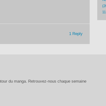
le
(2
volume.
11
1 Reply
autour du manga. Retrouvez-nous chaque semaine