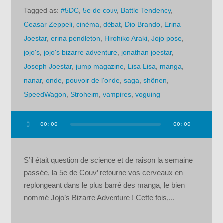
Tagged as:
#5DC
,
5e de couv
,
Battle Tendency
,
Ceasar Zeppeli
,
cinéma
,
débat
,
Dio Brando
,
Erina
Joestar
,
erina pendleton
,
Hirohiko Araki
,
Jojo pose
,
jojo's
,
jojo's bizarre adventure
,
jonathan joestar
,
Joseph Joestar
,
jump magazine
,
Lisa Lisa
,
manga
,
nanar
,
onde
,
pouvoir de l'onde
,
saga
,
shônen
,
SpeedWagon
,
Stroheim
,
vampires
,
voguing
00:00
00:00
Lecteur
audio
S’il était question de science et de raison la semaine
passée, la 5e de Couv’ retourne vos cerveaux en
replongeant dans le plus barré des manga, le bien
nommé Jojo’s Bizarre Adventure ! Cette fois,...