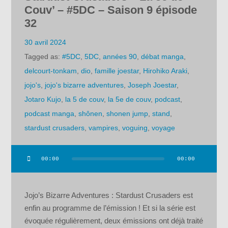
Couv’ – #5DC – Saison 9 épisode
32
30 avril 2024
Tagged as:
#5DC
,
5DC
,
années 90
,
débat manga
,
delcourt-tonkam
,
dio
,
famille joestar
,
Hirohiko Araki
,
jojo's
,
jojo's bizarre adventures
,
Joseph Joestar
,
Jotaro Kujo
,
la 5 de couv
,
la 5e de couv
,
podcast
,
podcast manga
,
shônen
,
shonen jump
,
stand
,
stardust crusaders
,
vampires
,
voguing
,
voyage
00:00
00:00
Lecteur
audio
Jojo’s Bizarre Adventures : Stardust Crusaders est
enfin au programme de l’émission ! Et si la série est
évoquée régulièrement, deux émissions ont déjà traité