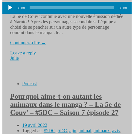
Lecteur
00:00
00:00
audio
La 5e de Couv’ continue avec une nouvelle émission dédiée
à Naruto ! Après les personnages secondaires, l’équipe a
choisi de se pencher sur un autre type de personnage
courant dans le manga : le...
Continuez à lire →
Leave a reply
Julie
Podcast
Pourquoi aime-t-on autant les
animaux dans le manga ? – La 5e de
Couv’ – #5DC – Saison 7 épisode 27
19 avril 2022
Tagged as:
#5DC
,
5DC
,
ajin
,
animal
,
animaux
,
avis
,