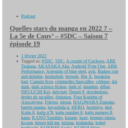
Podcast
Quelles stars du manga en 2022 ? –
La 5e de Couv’ – #5DC – Saison 7
épisode 19
1 février 2022
Tagged as:
#5DC
,
5DC
,
A couple of Cuckoos
,
ABE
Tsukasa
,
AKASAKA Aka
,
Android Type One
,
ARK
Performance
,
Arpeggio of blue steel
,
avis
,
Badass cop
and dolphin
,
beelzebub
,
berserk
,
Big X
,
breaking
bad
,
Captain Ken
,
criminelles fiançailles
,
critique
,
dai
dark
,
dark science fiction
,
dark sf
,
dauphin
,
débat
,
DEGUCHI Kei
,
delcourt
,
Desert 9
,
dorohedoro
,
droles de racailles
,
émission
,
Four Knights of
Apocalypse
,
Frieren
,
glenat
,
HAGIWARA Daisuke
,
harem manga
,
hayashida q
,
HERO
,
horimiya
,
idol
,
Kaiju 8
,
kaiju n°8
,
kaiju number 8
,
kaiju numero 8
,
kana
,
KANÔ Yasuhiro
,
kasane
,
kaze
,
kentaro miura
,
ki-oon
,
kiruru kill me
,
kizuna
,
kodansha
,
kohei
horikoshi
,
KONISHI Asuka
,
KUROI Shiro
,