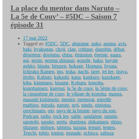
La place du mentor dans Naruto –
La 5e de Couv’ – #5DC – Saison 7
épisode 31
17 mai 2022
Tagged as:
#5DC
,
5DC
,
aburame
,
anko
,
asuma
,
avis
,
baki
,
byakugan
,
choji
,
clan
,
critique
,
dauphin
,
débat
,
déserteur
,
doujutsu
,
ebisu
,
émission
,
épeiste
,
gaara
,
gai
,
genin
,
genma shiranui
,
gourde
,
haku
,
hayate
gekko
,
hinata
,
hiruzen
,
hokage
,
Homura
,
hyuga
,
Ichiraku Ramen
,
ino
,
iruka
,
itachi
,
jarre
,
jet lee
,
jiraya
,
jirobo
,
Kabuto
,
kakashi
,
kana
,
kankuro
,
kazekage
,
kiba
,
kimimaro
,
kisame
,
Koharu
,
konoha
,
konohamaru
,
kurenai
,
la 5e de couv
,
la 5ème de couv
,
la cinquième de couv
,
le village de konoha
,
manga
,
masashi kishimoto
,
mentor
,
mentorat
,
mireille
mathieu
,
mizuki
,
naruto
,
neji
,
nindo
,
ninjutsu
,
orochimaru
,
oto
,
pays de la brume
,
pays du son
,
Podcast
,
radio
,
rock lee
,
sable
,
sandaime
,
sannin
,
sarutobi
,
sasuke
,
senju
,
sharinga
,
shikamaru
,
shino
,
shizune
,
shônen
,
taijutsu
,
tazuna
,
temari
,
tenten
,
Teuchi
,
tobio
,
tonton
,
tsunade
,
uchiwa
,
zabuza