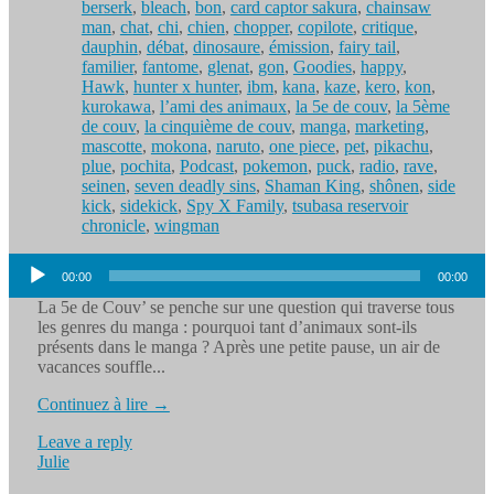
berserk
,
bleach
,
bon
,
card captor sakura
,
chainsaw
man
,
chat
,
chi
,
chien
,
chopper
,
copilote
,
critique
,
dauphin
,
débat
,
dinosaure
,
émission
,
fairy tail
,
familier
,
fantome
,
glenat
,
gon
,
Goodies
,
happy
,
Hawk
,
hunter x hunter
,
ibm
,
kana
,
kaze
,
kero
,
kon
,
kurokawa
,
l’ami des animaux
,
la 5e de couv
,
la 5ème
de couv
,
la cinquième de couv
,
manga
,
marketing
,
mascotte
,
mokona
,
naruto
,
one piece
,
pet
,
pikachu
,
plue
,
pochita
,
Podcast
,
pokemon
,
puck
,
radio
,
rave
,
seinen
,
seven deadly sins
,
Shaman King
,
shônen
,
side
kick
,
sidekick
,
Spy X Family
,
tsubasa reservoir
chronicle
,
wingman
Lecteur
00:00
00:00
audio
La 5e de Couv’ se penche sur une question qui traverse tous
les genres du manga : pourquoi tant d’animaux sont-ils
présents dans le manga ? Après une petite pause, un air de
vacances souffle...
Continuez à lire →
Leave a reply
Julie