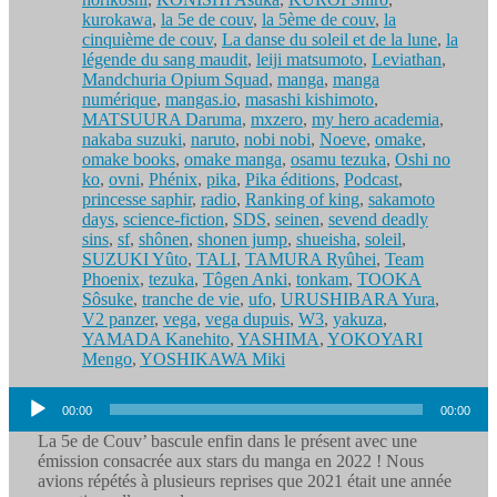
kurokawa
,
la 5e de couv
,
la 5ème de couv
,
la
cinquième de couv
,
La danse du soleil et de la lune
,
la
légende du sang maudit
,
leiji matsumoto
,
Leviathan
,
Mandchuria Opium Squad
,
manga
,
manga
numérique
,
mangas.io
,
masashi kishimoto
,
MATSUURA Daruma
,
mxzero
,
my hero academia
,
nakaba suzuki
,
naruto
,
nobi nobi
,
Noeve
,
omake
,
omake books
,
omake manga
,
osamu tezuka
,
Oshi no
ko
,
ovni
,
Phénix
,
pika
,
Pika éditions
,
Podcast
,
princesse saphir
,
radio
,
Ranking of king
,
sakamoto
days
,
science-fiction
,
SDS
,
seinen
,
sevend deadly
sins
,
sf
,
shônen
,
shonen jump
,
shueisha
,
soleil
,
SUZUKI Yûto
,
TALI
,
TAMURA Ryûhei
,
Team
Phoenix
,
tezuka
,
Tôgen Anki
,
tonkam
,
TOOKA
Sôsuke
,
tranche de vie
,
ufo
,
URUSHIBARA Yura
,
V2 panzer
,
vega
,
vega dupuis
,
W3
,
yakuza
,
YAMADA Kanehito
,
YASHIMA
,
YOKOYARI
Mengo
,
YOSHIKAWA Miki
Lecteur
00:00
00:00
audio
La 5e de Couv’ bascule enfin dans le présent avec une
émission consacrée aux stars du manga en 2022 ! Nous
avions répétés à plusieurs reprises que 2021 était une année