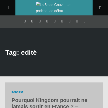
Tag: edité
PODCAST
Pourquoi Kingdom pourrait ne
jamais sortir en France ? –