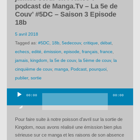
podcast de Manga.Tv – La 5e de
Couv’ #5DC – Saison 3 Episode
18b
5 avril 2018
Tagged as:
#5DC
,
18b
,
5edecouv
,
critique
,
débat
,
echecs
,
edité
,
émission
,
episode
,
français
,
france
,
jamais
,
kingdom
,
la 5e de couv
,
la 5ème de couv
,
la
cinquième de couv
,
manga
,
Podcast
,
pourquoi
,
publier
,
sortie
00:00
00:00
Lecteur
audio
Pour faire suite à notre poisson d’avril sur la sortie de
Kingdom, nous avons réalisé une émission bien plus
sérieuse sur ce manga et les raisons de son absence