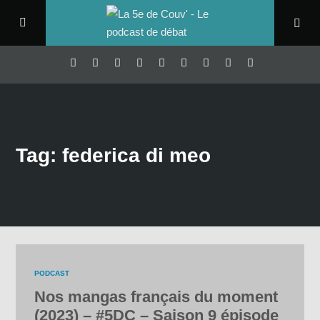
Tag: federica di meo
PODCAST
Nos mangas français du moment
(2023) – #5DC – Saison 9 épisode