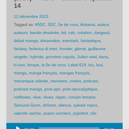
14
12 décembre 2023
Tagged as:
#5DC
,
5DC
,
5e de couv
,
Ankama
,
auteur
,
auteurs
,
bande dessinée
,
bd
,
cab
,
création
,
dargaud
,
débat manga
,
dreamaker
,
everdark
,
fantastique
,
fantasy
,
federica di meo
,
frontier
,
glenat
,
guillaume
singelin
,
hybride
,
jeronimo cejudo
,
Julien neel
,
kana
,
ki-oon
,
kinaye
,
la 5e de couv
,
Label 619
,
lou
,
loui
,
manga
,
manga français
,
mangas français
,
mecanique céleste
,
merwann
,
oneira
,
podcast
,
podcast manga
,
post-apo
,
post-apocalyptique
,
redflower
,
rêve
,
rêves
,
ripper
,
romain lemaire
,
Samurai Gunn
,
shônen
,
silence
,
sylvain repos
,
valentin seiche
,
yoann vorniere
,
yojimbot
,
zilo