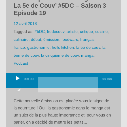
La 5e de Couv’ #5DC – Saison 3
Episode 19
12 avril 2018
Tagged as:
#5DC
,
5edecouv
,
artiste
,
critique
,
cuisine
,
culinaire
,
débat
,
émission
,
foodwars
,
français
,
france
,
gastronomie
,
hells kitchen
,
la 5e de couv
,
la
5ème de couv
,
la cinquième de couv
,
manga
,
Podcast
00:00
00:00
Lecteur
audio
Cette nouvelle émission est placée sous le signe de
la nourriture ! Oui, la gastronomie dans le manga est
un sujet de la plus haute importance et, pour vous en
parler, on a décidé de mettre les petits...