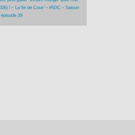
026) ! – La 5e de Couv’ – #5DC – Saison
 épisode 39