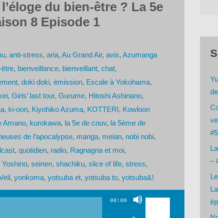
l’éloge du bien-être ? La 5e
ison 8 Episode 1
S
hu
,
anti-stress
,
aria
,
Au Grand Air
,
avis
,
Azumanga
-être
,
bienveillance
,
bienveillant
,
chat
,
Yu
sement
,
doki doki
,
émission
,
Escale à Yokohama
,
de
kei
,
Girls’ last tour
,
Gurume
,
Hitoshi Ashinano
,
Co
na
,
ki-oon
,
Kiyohiko Azuma
,
KOTTERI
,
Kowloon
ve
e Amano
,
kurokawa
,
la 5e de couv
,
la 5ème de
#5
euses de l’apocalypse
,
manga
,
meian
,
nobi nobi
,
La
cast
,
quotidien
,
radio
,
Ragnagna et moi
,
– 
 Yoshino
,
seinen
,
shachiku
,
slice of life
,
stress
,
Le
Veil
,
yonkoma
,
yotsuba et
,
yotsuba to
,
yotsuba&!
La
Utilisez
00:00
ép
les
No