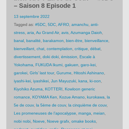
– Saison 8 Episode 1
13 septembre 2022
Tagged as:
#5DC
,
5DC
,
AFRO
,
amanchu
,
anti-
stress
,
aria
,
Au Grand Air
,
avis
,
Azumanga Daioh
,
banal
,
banalité
,
barakamon
,
bien-être
,
bienveillance
,
bienveillant
,
chat
,
contemplation
,
critique
,
débat
,
divertissement
,
doki doki
,
émission
,
Escale à
Yokohama
,
FUKUDA Ikumi
,
gakuen
,
garo-kei
,
garokei
,
Girls’ last tour
,
Gurume
,
Hitoshi Ashinano
,
iyashi-kei
,
iyashikei
,
Jun Mayuzuki
,
kana
,
ki-oon
,
Kiyohiko Azuma
,
KOTTERI
,
Kowloon generic
romance
,
KOYAMA Ken
,
Kozue Amano
,
kurokawa
,
la
5e de couv
,
la 5ème de couv
,
la cinquième de couv
,
Les promeneuses de l’apocalypse
,
manga
,
meian
,
nobi nobi
,
Noeve
,
Noeve grafx
,
omake books
,