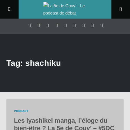
Tag: shachiku
PODCAST
Les iyashikei manga, l’éloge du
bien-être ? La 5e de Couv’ – #5DC