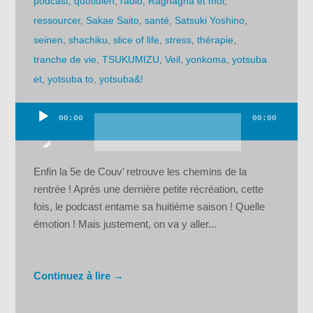
podcast
,
quotidien
,
radio
,
Ragnagna et moi
,
ressourcer
,
Sakae Saito
,
santé
,
Satsuki Yoshino
,
seinen
,
shachiku
,
slice of life
,
stress
,
thérapie
,
tranche de vie
,
TSUKUMIZU
,
Veil
,
yonkoma
,
yotsuba
et
,
yotsuba to
,
yotsuba&!
00:00
00:00
Lecteur
audio
Enfin la 5e de Couv’ retrouve les chemins de la
rentrée ! Après une dernière petite récréation, cette
fois, le podcast entame sa huitième saison ! Quelle
émotion ! Mais justement, on va y aller...
Continuez à lire →