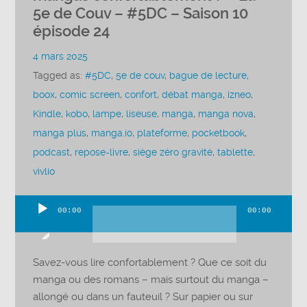
5e de Couv – #5DC – Saison 10
épisode 24
4 mars 2025
Tagged as:
#5DC
,
5e de couv
,
bague de lecture
,
boox
,
comic screen
,
confort
,
débat manga
,
izneo
,
Kindle
,
kobo
,
lampe
,
liseuse
,
manga
,
manga nova
,
manga plus
,
manga.io
,
plateforme
,
pocketbook
,
podcast
,
repose-livre
,
siège zéro gravité
,
tablette
,
vivlio
00:00
00:00
Lecteur
audio
Savez-vous lire confortablement ? Que ce soit du
manga ou des romans – mais surtout du manga –
allongé ou dans un fauteuil ? Sur papier ou sur