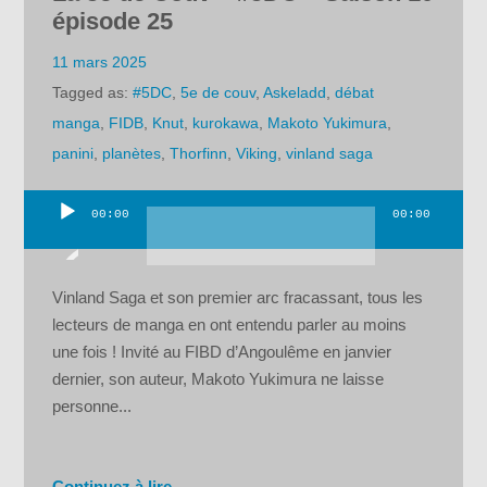
épisode 25
11 mars 2025
Tagged as:
#5DC
,
5e de couv
,
Askeladd
,
débat
manga
,
FIDB
,
Knut
,
kurokawa
,
Makoto Yukimura
,
panini
,
planètes
,
Thorfinn
,
Viking
,
vinland saga
00:00
00:00
Lecteur
audio
Vinland Saga et son premier arc fracassant, tous les
lecteurs de manga en ont entendu parler au moins
une fois ! Invité au FIBD d’Angoulême en janvier
dernier, son auteur, Makoto Yukimura ne laisse
personne...
Continuez à lire →