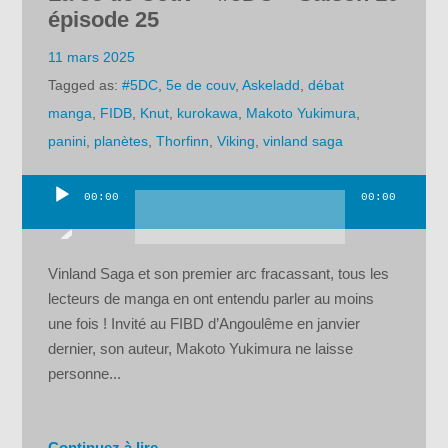
épisode 25
11 mars 2025
Tagged as:
#5DC
,
5e de couv
,
Askeladd
,
débat
manga
,
FIDB
,
Knut
,
kurokawa
,
Makoto Yukimura
,
panini
,
planètes
,
Thorfinn
,
Viking
,
vinland saga
00:00
00:00
Lecteur
audio
Vinland Saga et son premier arc fracassant, tous les
lecteurs de manga en ont entendu parler au moins
une fois ! Invité au FIBD d’Angoulême en janvier
dernier, son auteur, Makoto Yukimura ne laisse
personne...
Continuez à lire →