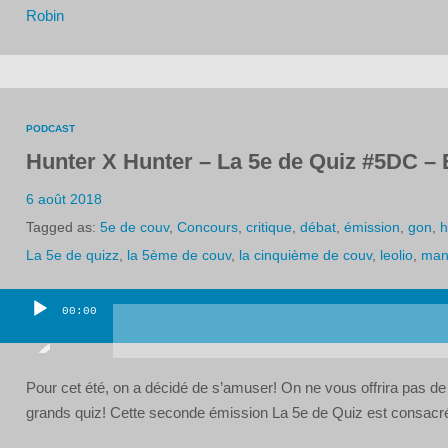
Robin
PODCAST
Hunter X Hunter – La 5e de Quiz #5DC – 
6 août 2018
Tagged as:
5e de couv
,
Concours
,
critique
,
débat
,
émission
,
gon
,
h
La 5e de quizz
,
la 5ème de couv
,
la cinquième de couv
,
leolio
,
man
00:00
Lecteur
audio
Pour cet été, on a décidé de s’amuser! On ne vous offrira pas de
grands quiz! Cette seconde émission La 5e de Quiz est consacrée