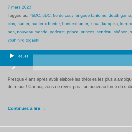
7 mars 2023
Tagged as:
#5DC
,
5DC
,
5e de couv
,
brigade fantome
,
death game
clos
,
hunter
,
hunter x hunter
,
hunterxhunter
,
kirua
,
kurapika
,
kuror
nen
,
nouveau monde
,
podcast
,
prince
,
princes
,
senritsu
,
shônen
,
s
yoshihiro togashi
00:00
Lecteur
audio
Presque 4 ans après avoir élaboré les théories les plus alambiqu
de retour ! Car oui, vous ne rêvez pas : un nouveau tome du shôn
Continuez à lire →