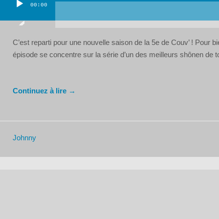
00:00
Lecteur
audio
C’est reparti pour une nouvelle saison de la 5e de Couv’ ! Pour 
épisode se concentre sur la série d’un des meilleurs shônen de to
Continuez à lire →
Johnny