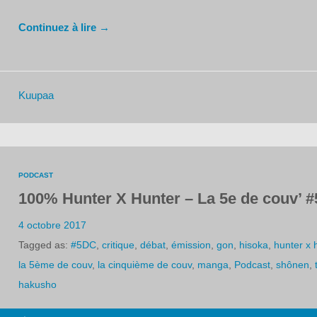
Continuez à lire →
Kuupaa
PODCAST
100% Hunter X Hunter – La 5e de couv’ 
4 octobre 2017
Tagged as:
#5DC
,
critique
,
débat
,
émission
,
gon
,
hisoka
,
hunter x 
la 5ème de couv
,
la cinquième de couv
,
manga
,
Podcast
,
shônen
,
hakusho