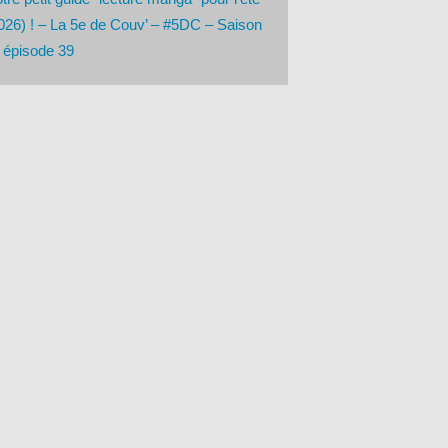
026) ! – La 5e de Couv’ – #5DC – Saison
 épisode 39