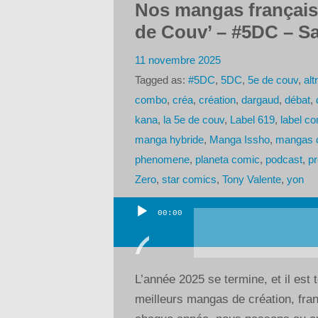
Nos mangas français
de Couv’ – #5DC – Sa
11 novembre 2025
Tagged as:
#5DC
,
5DC
,
5e de couv
,
alt
combo
,
créa
,
création
,
dargaud
,
débat
,
kana
,
la 5e de couv
,
Label 619
,
label c
manga hybride
,
Manga Issho
,
mangas c
phenomene
,
planeta comic
,
podcast
,
pr
Zero
,
star comics
,
Tony Valente
,
yon
00:00
Lecteur
audio
L’année 2025 se termine, et il est 
meilleurs mangas de création, f