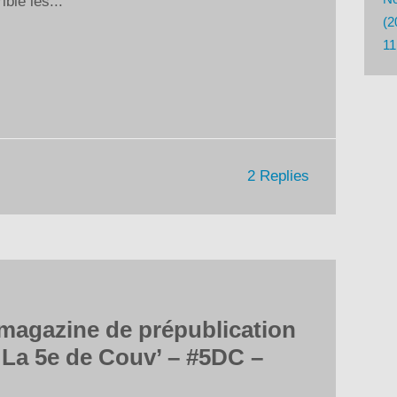
ble les...
ou
(2
diminuer
11
le
volume.
2 Replies
magazine de prépublication
 La 5e de Couv’ – #5DC –