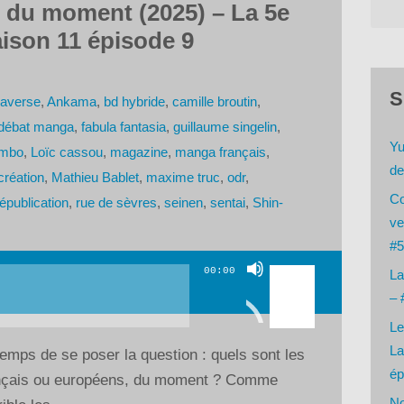
 du moment (2025) – La 5e
ison 11 épisode 9
S
raverse
,
Ankama
,
bd hybride
,
camille broutin
,
débat manga
,
fabula fantasia
,
guillaume singelin
,
Yu
ombo
,
Loïc cassou
,
magazine
,
manga français
,
de
réation
,
Mathieu Bablet
,
maxime truc
,
odr
,
Co
épublication
,
rue de sèvres
,
seinen
,
sentai
,
Shin-
ve
#5
Utilisez
00:00
La
les
– 
flèches
Le
haut/bas
La
temps de se poser la question : quels sont les
pour
ép
rançais ou européens, du moment ? Comme
augmenter
No