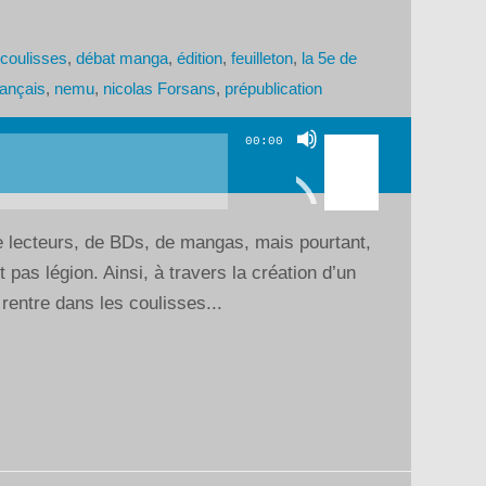
coulisses
,
débat manga
,
édition
,
feuilleton
,
la 5e de
ançais
,
nemu
,
nicolas Forsans
,
prépublication
Utilisez
00:00
les
flèches
haut/bas
de lecteurs, de BDs, de mangas, mais pourtant,
pour
 pas légion. Ainsi, à travers la création d’un
augmenter
entre dans les coulisses...
ou
diminuer
le
volume.