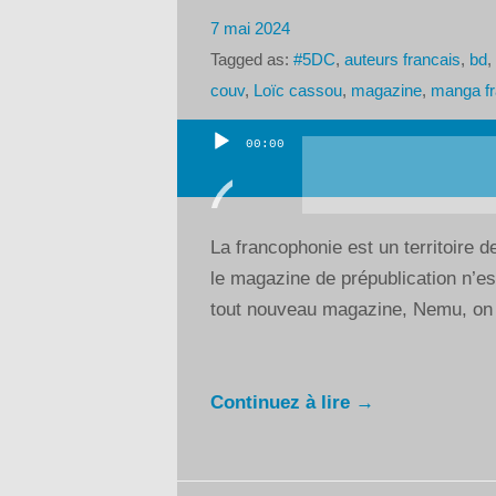
7 mai 2024
Tagged as:
#5DC
,
auteurs francais
,
bd
,
couv
,
Loïc cassou
,
magazine
,
manga fr
00:00
Lecteur
audio
La francophonie est un territoire 
le magazine de prépublication n’est
tout nouveau magazine, Nemu, on r
Continuez à lire →