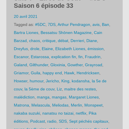
Saison 6 épisode 33
20 avril 2021
Tagged as:
#5DC
,
7DS
,
Arthur Pendragon
,
avis
,
Ban
,
Bartra Liones
,
Bessatsu Shōnen Magazine
,
Cain
Barzad
,
chaos
,
critique
,
débat
,
Derrieri
,
Diane
,
Dreyfus
,
drole
,
Elaine
,
Elizabeth Liones
,
émission
,
Escanor
,
Estarossa
,
explication fin
,
fin
,
Fraudrin
,
Galand
,
Gilthunder
,
Gloxinia
,
Gowther
,
Grayroad
,
Griamor
,
Guila
,
happy end
,
Hawk
,
Hendricksen
,
Howser
,
humour
,
Jericho
,
King
,
kodansha
,
la 5e de
couv
,
la 5ème de couv
,
Liz
,
maitre des restes
,
malédiction
,
manga
,
mangas
,
Margaret Liones
,
Matrona
,
Melascula
,
Meliodas
,
Merlin
,
Monspeet
,
nakaba suzuki
,
nanatsu no taizai
,
netflix
,
Pika
éditions
,
Podcast
,
radio
,
SDS
,
Sept péchés capitaux
,