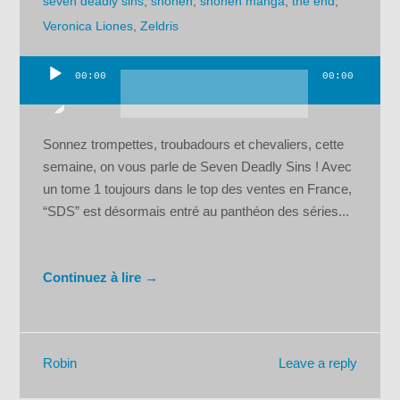
seven deadly sins
,
shônen
,
shonen manga
,
the end
,
Veronica Liones
,
Zeldris
00:00
00:00
Lecteur
audio
Sonnez trompettes, troubadours et chevaliers, cette
semaine, on vous parle de Seven Deadly Sins ! Avec
un tome 1 toujours dans le top des ventes en France,
“SDS” est désormais entré au panthéon des séries...
Continuez à lire →
Leave a reply
Robin