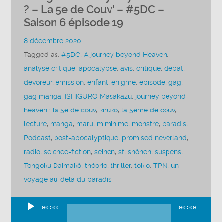
? – La 5e de Couv’ – #5DC –
Saison 6 épisode 19
8 décembre 2020
Tagged as:
#5DC
,
A journey beyond Heaven
,
analyse critique
,
apocalypse
,
avis
,
critique
,
débat
,
dévoreur
,
émission
,
enfant
,
énigme
,
episode
,
gag
,
gag manga
,
ISHIGURO Masakazu
,
journey beyond
heaven : la 5e de couv
,
kiruko
,
la 5ème de couv
,
lecture
,
manga
,
maru
,
mimihime
,
monstre
,
paradis
,
Podcast
,
post-apocalyptique
,
promised neverland
,
radio
,
science-fiction
,
seinen
,
sf
,
shônen
,
suspens
,
Tengoku Daimakô
,
théorie
,
thriller
,
tokio
,
TPN
,
un
voyage au-delà du paradis
00:00
00:00
Lecteur