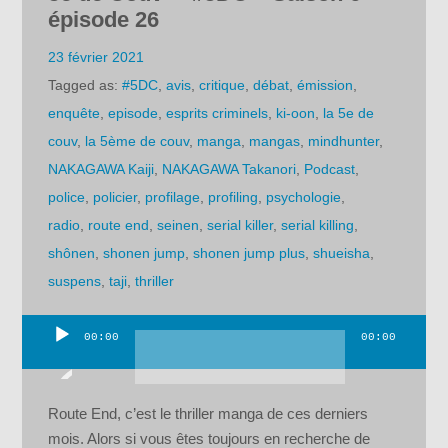
épisode 26
23 février 2021
Tagged as:
#5DC
,
avis
,
critique
,
débat
,
émission
,
enquête
,
episode
,
esprits criminels
,
ki-oon
,
la 5e de
couv
,
la 5ème de couv
,
manga
,
mangas
,
mindhunter
,
NAKAGAWA Kaiji
,
NAKAGAWA Takanori
,
Podcast
,
police
,
policier
,
profilage
,
profiling
,
psychologie
,
radio
,
route end
,
seinen
,
serial killer
,
serial killing
,
shônen
,
shonen jump
,
shonen jump plus
,
shueisha
,
suspens
,
taji
,
thriller
00:00
00:00
Lecteur
audio
Route End, c’est le thriller manga de ces derniers
mois. Alors si vous êtes toujours en recherche de