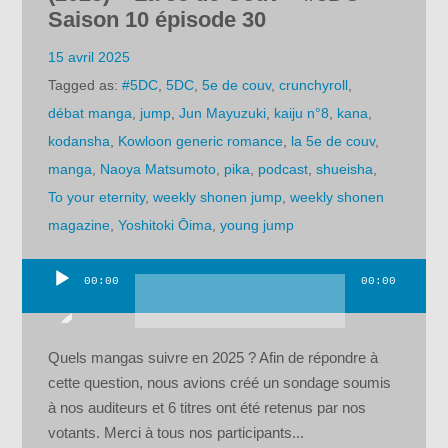
Saison 10 épisode 30
15 avril 2025
Tagged as:
#5DC
,
5DC
,
5e de couv
,
crunchyroll
,
débat manga
,
jump
,
Jun Mayuzuki
,
kaiju n°8
,
kana
,
kodansha
,
Kowloon generic romance
,
la 5e de couv
,
manga
,
Naoya Matsumoto
,
pika
,
podcast
,
shueisha
,
To your eternity
,
weekly shonen jump
,
weekly shonen
magazine
,
Yoshitoki Ōima
,
young jump
00:00
00:00
Lecteur
audio
Quels mangas suivre en 2025 ? Afin de répondre à
cette question, nous avions créé un sondage soumis
à nos auditeurs et 6 titres ont été retenus par nos
votants. Merci à tous nos participants...