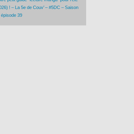
026) ! – La 5e de Couv’ – #5DC – Saison
 épisode 39