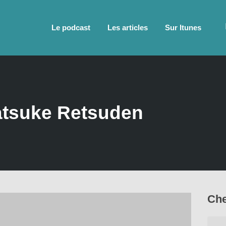
Le podcast
Les articles
Sur Itunes
atsuke Retsuden
Che