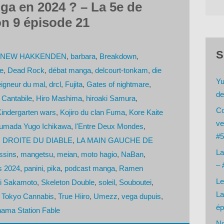
ga en 2024 ? – La 5e de
n 9 épisode 21
S
E NEW HAKKENDEN
,
barbara
,
Breakdown
,
e
,
Dead Rock
,
débat manga
,
delcourt-tonkam
,
die
Yu
eigneur du mal
,
drcl
,
Fujita
,
Gates of nightmare
,
de
 Cantabile
,
Hiro Mashima
,
hiroaki Samura
,
Co
indergarten wars
,
Kojiro du clan Fuma
,
Kore Kaite
ve
umada Yugo Ichikawa
,
l'Entre Deux Mondes
,
#5
N DROITE DU DIABLE
,
LA MAIN GAUCHE DE
La
ssins
,
mangetsu
,
meian
,
moto hagio
,
NaBan
,
– 
s 2024
,
panini
,
pika
,
podcast manga
,
Ramen
Le
hi Sakamoto
,
Skeleton Double
,
soleil
,
Souboutei
,
La
,
Tokyo Cannabis
,
True Hiiro
,
Umezz
,
vega dupuis
,
ép
ama Station Fable
No