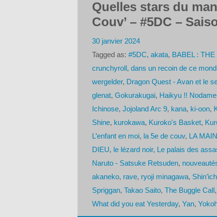
Quelles stars du man
Couv’ – #5DC – Saiso
30 janvier 2024
Tagged as:
#5DC
,
akata
,
BABEL : TH
crunchyroll
,
dans un recoin de ce mond
wergelder
,
Dragon Quest - Avan et le s
glenat
,
Gokurakugai
,
Haikyu !! Nodame
Ichinose
,
Jojoland Arc 9
,
kana
,
ki-oon
,
K
Shine
,
kurokawa
,
Kuroko's Basket
,
Kur
L’enfant en moi
,
la 5e de couv
,
LA MAI
DIEU
,
le lézard noir
,
Le palais des assa
Naruto - Satsuke Retsuden
,
nouveauté
akaneko
,
rave
,
ryoji minagawa
,
Shin’ic
Spriggan
,
Takao Saito
,
The Buggle Call
What did you eat Yesterday
,
Yan
,
Yokoh