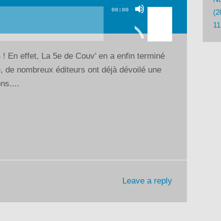
Utilisez
00:00
(2
les
11
flèches
haut/bas
 En effet, La 5e de Couv’ en a enfin terminé
pour
de nombreux éditeurs ont déjà dévoilé une
augmenter
ns....
ou
diminuer
le
volume.
Leave a reply