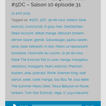
#5DC – Saison 10 épisode 31
22 avril 2025
Tagged as:
#5DC
,
5DC
,
5e de couv
,
bleach
,
blue
exorcist
,
crunchyroll
,
D gray man
,
DanDanDan
,
Dead Account
,
débat manga
,
delcourt-tonkam
,
demon slayer
,
glenat
,
Gokurakugai
,
jujutsu kaisen
,
kana
,
kaze
,
kekkaishi
,
ki-oon
,
Kitaro Le repoussant
,
kurokawa
,
l'exorciste du Louvre.
,
la 5e de couv
,
Make The Exorcist Fall in Love
,
manga
,
mangetsu
,
neoshoco
,
Noragami
,
Nue’s exorcist
,
Phantom
busters
,
pika
,
podcast
,
Rinne
,
Shaman King
,
sket
dance
,
soleil
,
soleil manga
,
Sou Bou Tei
,
soul eater
,
The Summer Hikaru Died
,
Tokyo Babylon et Fauve
,
tonkam
,
Twin Star Exorcist
,
vega
,
X
,
yuyu hakusho