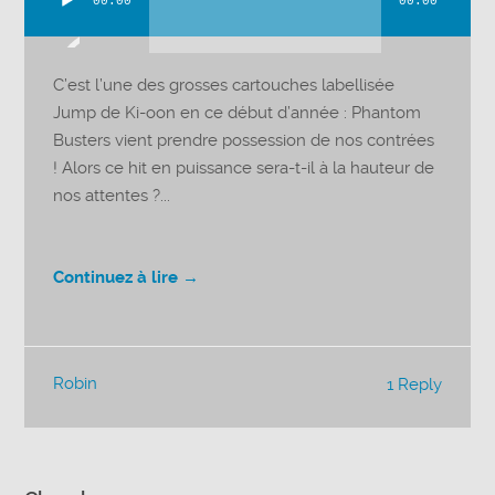
00:00
00:00
Lecteur
audio
C’est l’une des grosses cartouches labellisée
Jump de Ki-oon en ce début d’année : Phantom
Busters vient prendre possession de nos contrées
! Alors ce hit en puissance sera-t-il à la hauteur de
nos attentes ?...
Continuez à lire →
Robin
1 Reply