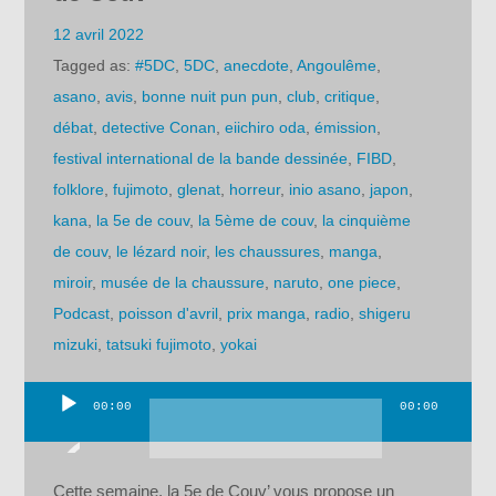
12 avril 2022
Tagged as:
#5DC
,
5DC
,
anecdote
,
Angoulême
,
asano
,
avis
,
bonne nuit pun pun
,
club
,
critique
,
débat
,
detective Conan
,
eiichiro oda
,
émission
,
festival international de la bande dessinée
,
FIBD
,
folklore
,
fujimoto
,
glenat
,
horreur
,
inio asano
,
japon
,
kana
,
la 5e de couv
,
la 5ème de couv
,
la cinquième
de couv
,
le lézard noir
,
les chaussures
,
manga
,
miroir
,
musée de la chaussure
,
naruto
,
one piece
,
Podcast
,
poisson d'avril
,
prix manga
,
radio
,
shigeru
mizuki
,
tatsuki fujimoto
,
yokai
00:00
00:00
Lecteur
audio
Cette semaine, la 5e de Couv’ vous propose un