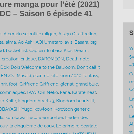
ture manga pour l’été (2021)
5DC – Saison 6 épisode 41
S
n
,
A certain scientific railgun
,
A sign Of affection
,
ta
,
alma
,
Ao Ashi
,
AOI Umetaro
,
avis
,
Basara
,
big
Yu
od
,
bucket list
,
Captain Tsubasa Kids Dream
,
5e
,
création
,
critique
,
DAROMEON
,
Death note
4
,
Doki Doki Welcome to the Ballroom
,
Don’t call it
C
,
ENJOJI Masaki
,
escrime
,
été
,
euro 2020
,
fantasy
,
me
nrir
,
foot
,
Girlfriend Girlfriend
,
glenat
,
grand blue
,
Co
nsomniaques
,
IWATOBI Neko
,
kana
,
Karate heat
,
La
no Knife
,
kingdom hearts 3
,
Kingdom hearts III
,
Co
OBAYASHI Yugo
,
kowloon
,
Kowloon generic
Le
da
,
kurokawa
,
l’école emportée
,
L’eden des
Al
couv
,
la cinquième de couv
,
Le grimoire écarlate
,
11