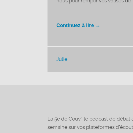
nous pour remplir vos valises de l
Continuez à lire →
Julie
La 5e de Couv', le podcast de déba
semaine sur vos plateformes d'écou