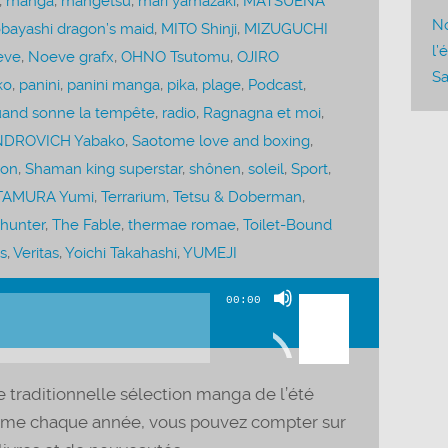
,
manga
,
mangetsu
,
mari yamazaki
,
MATSUENA
No
bayashi dragon’s maid
,
MITO Shinji
,
MIZUGUCHI
l’
eve
,
Noeve grafx
,
OHNO Tsutomu
,
OJIRO
Sa
ko
,
panini
,
panini manga
,
pika
,
plage
,
Podcast
,
and sonne la tempête
,
radio
,
Ragnagna et moi
,
DROVICH Yabako
,
Saotome love and boxing
,
ion
,
Shaman king superstar
,
shônen
,
soleil
,
Sport
,
TAMURA Yumi
,
Terrarium
,
Tetsu & Doberman
,
 hunter
,
The Fable
,
thermae romae
,
Toilet-Bound
s
,
Veritas
,
Yoichi Takahashi
,
YUMEJI
Utilisez
00:00
les
flèches
haut/bas
tre traditionnelle sélection manga de l’été
pour
omme chaque année, vous pouvez compter sur
augmenter