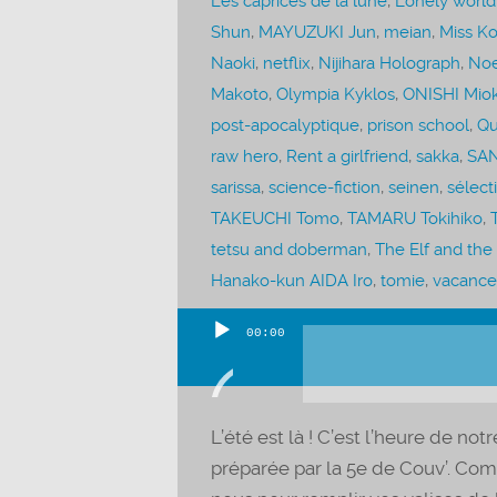
Les caprices de la lune
,
Lonely world
Shun
,
MAYUZUKI Jun
,
meian
,
Miss Ko
Naoki
,
netflix
,
Nijihara Holograph
,
No
Makoto
,
Olympia Kyklos
,
ONISHI Mio
post-apocalyptique
,
prison school
,
Qu
raw hero
,
Rent a girlfriend
,
sakka
,
SAN
sarissa
,
science-fiction
,
seinen
,
sélect
TAKEUCHI Tomo
,
TAMARU Tokihiko
,
tetsu and doberman
,
The Elf and the
Hanako-kun AIDA Iro
,
tomie
,
vacance
00:00
Lecteur
audio
L’été est là ! C’est l’heure de no
préparée par la 5e de Couv’. C