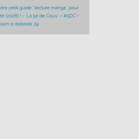
tre petit guide “lecture manga” pour
été (2026) ! – La 5e de Couv’ – #5DC –
ison 11 épisode 39