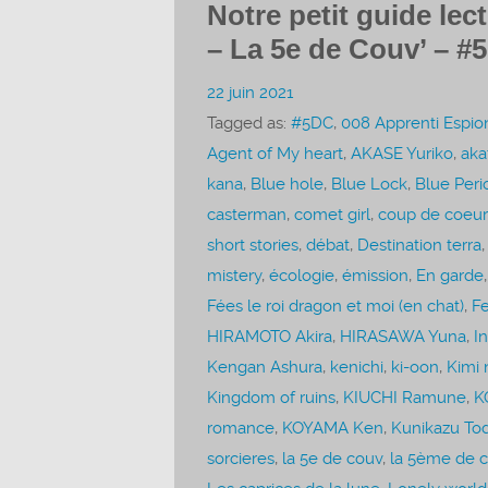
Notre petit guide lec
– La 5e de Couv’ – #
22 juin 2021
Tagged as:
#5DC
,
008 Apprenti Espio
Agent of My heart
,
AKASE Yuriko
,
aka
kana
,
Blue hole
,
Blue Lock
,
Blue Peri
casterman
,
comet girl
,
coup de coeur
short stories
,
débat
,
Destination terra
mistery
,
écologie
,
émission
,
En garde
Fées le roi dragon et moi (en chat)
,
Fe
HIRAMOTO Akira
,
HIRASAWA Yuna
,
I
Kengan Ashura
,
kenichi
,
ki-oon
,
Kimi 
Kingdom of ruins
,
KIUCHI Ramune
,
K
romance
,
KOYAMA Ken
,
Kunikazu To
sorcieres
,
la 5e de couv
,
la 5ème de 