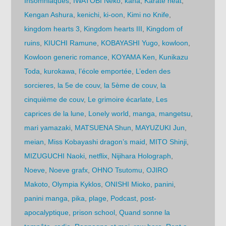
Insomniaques
,
IWATOBI Neko
,
kana
,
Karate heat
,
Kengan Ashura
,
kenichi
,
ki-oon
,
Kimi no Knife
,
kingdom hearts 3
,
Kingdom hearts III
,
Kingdom of
ruins
,
KIUCHI Ramune
,
KOBAYASHI Yugo
,
kowloon
,
Kowloon generic romance
,
KOYAMA Ken
,
Kunikazu
Toda
,
kurokawa
,
l’école emportée
,
L’eden des
sorcieres
,
la 5e de couv
,
la 5ème de couv
,
la
cinquième de couv
,
Le grimoire écarlate
,
Les
caprices de la lune
,
Lonely world
,
manga
,
mangetsu
,
mari yamazaki
,
MATSUENA Shun
,
MAYUZUKI Jun
,
meian
,
Miss Kobayashi dragon’s maid
,
MITO Shinji
,
MIZUGUCHI Naoki
,
netflix
,
Nijihara Holograph
,
Noeve
,
Noeve grafx
,
OHNO Tsutomu
,
OJIRO
Makoto
,
Olympia Kyklos
,
ONISHI Mioko
,
panini
,
panini manga
,
pika
,
plage
,
Podcast
,
post-
apocalyptique
,
prison school
,
Quand sonne la