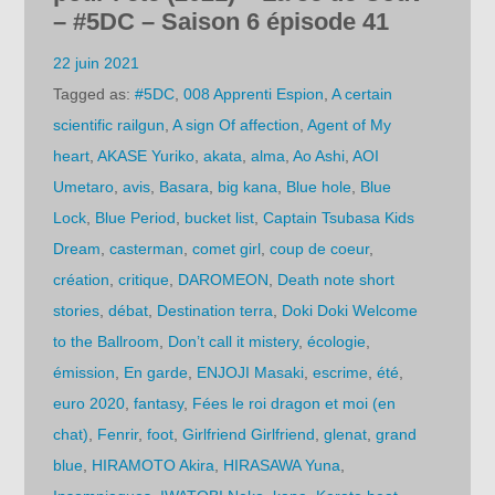
– #5DC – Saison 6 épisode 41
22 juin 2021
Tagged as:
#5DC
,
008 Apprenti Espion
,
A certain
scientific railgun
,
A sign Of affection
,
Agent of My
heart
,
AKASE Yuriko
,
akata
,
alma
,
Ao Ashi
,
AOI
Umetaro
,
avis
,
Basara
,
big kana
,
Blue hole
,
Blue
Lock
,
Blue Period
,
bucket list
,
Captain Tsubasa Kids
Dream
,
casterman
,
comet girl
,
coup de coeur
,
création
,
critique
,
DAROMEON
,
Death note short
stories
,
débat
,
Destination terra
,
Doki Doki Welcome
to the Ballroom
,
Don’t call it mistery
,
écologie
,
émission
,
En garde
,
ENJOJI Masaki
,
escrime
,
été
,
euro 2020
,
fantasy
,
Fées le roi dragon et moi (en
chat)
,
Fenrir
,
foot
,
Girlfriend Girlfriend
,
glenat
,
grand
blue
,
HIRAMOTO Akira
,
HIRASAWA Yuna
,